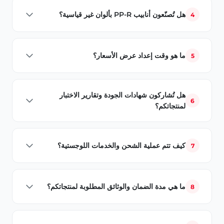
البنية التحتية لشبكات الغاز الطبيعي.
هل تُصنّعون أنابيب PP-R بألوان غير قياسية؟
4
نعم. بناءً على متطلبات مشروعك من حيث الهوية أو التميّز التقني،
يمكننا إنتاج أنابيب PP-R بألوان مختلفة مثل الأسود والرمادي
ما هو وقت إعداد عرض الأسعار؟
5
والأخضر والأزرق. تُدرج طلبات الألوان الخاصة في جدول الإنتاج
حسب كمية الطلب (بالمتر).
نستجيب لطلباتكم المتعلقة بمجموعات المنتجات القياسية (أنابيب
البنية التحتية والري) خلال يوم العمل نفسه. أما بالنسبة للتصنيع
هل تُشاركون شهادات الجودة وتقارير الاختبار
حسب الطلب أو المشاريع ذات الأحجام الكبيرة، فنستجيب في
6
لمنتجاتكم؟
غضون
24 ساعة كحد أقصى
، وذلك رهناً بموافقة القسم الفني.
بالتأكيد. مع كل شحنة، نُرسل لكم تقارير اختبار الضغط
الهيدروستاتيكي، سواءً كانت رقمية أو مطبوعة، من مختبرات
كيف تتم عملية الشحن والخدمات اللوجستية؟
7
معتمدة من TSE وISO 9001 وCE، بالإضافة إلى مختبرات معتمدة
أخرى (إن وُجدت).
يمكننا إعداد عروضنا وفقًا لشروط التسليم من المصنع (EXW) أو
التسليم إلى العنوان (DAP) حسب رغبتكم. بفضل شبكتنا
ما هي مدة الضمان والوثائق المطلوبة لمنتجاتكم؟
8
اللوجستية الواسعة، نوفر حلول شحن مناسبة (شاحنات، حاويات)
إلى أي مكان في تركيا ولمشاريعكم الدولية.
جميع منتجاتنا حاصلة على شهادات TSE وISO وCE، ومشمولة
بضمان المصنع ضد عيوب التصنيع. تُقدَّم تقارير اعتماد الجودة