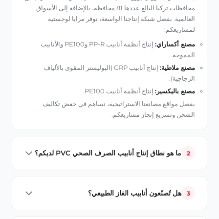
محافظات تركيا البالغ عددها 81 محافظة، بالإضافة إلى الأسواق
العالمية. بفضل شبكة إنتاجنا الواسعة، نوفر مزايا لوجستية
لمشاريعكم:
مصنع أكساراي:
إنتاج أنظمة أنابيب PP-R وPE100 والأنابيب
المموجة.
مصنع ملاطية:
إنتاج أنابيب GRP (البوليستر المقوى بالألياف
الزجاجية).
مصنع باليكسير:
إنتاج أنظمة أنابيب PE100.
بفضل مواقع مصانعنا الاستراتيجية، نساهم في خفض تكاليف
الشحن وتسريع إنجاز مشاريعكم.
ما هو نطاق إنتاج أنابيب الصرف الصحي PVC لديكم؟
2
تُصنّع أنابيب الصرف الصحي المصنوعة من مادة PVC، والمخصصة
لمشاريع البنية التحتية وأنابيب السباكة الداخلية للمباني، باستخدام
هل تُصنّعون أنابيب الغاز الطبيعي؟
3
أحدث التقنيات وبقطر يصل إلى 200 مم. منتجاتنا، التي اجتازت
اختبارات التسرب والمتانة وفقًا للمعايير، تضمن استخدامًا طويل
نُصنّع أنابيب غاز طبيعي عالية المتانة من مادة PE100 لمشاريع
الأمد.