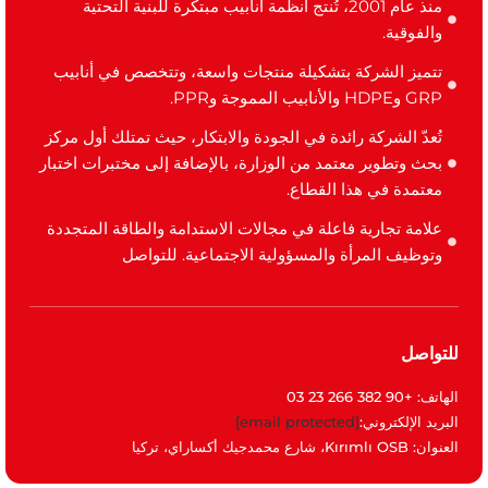
منذ عام 2001، تُنتج أنظمة أنابيب مبتكرة للبنية التحتية
والفوقية.
تتميز الشركة بتشكيلة منتجات واسعة، وتتخصص في أنابيب
GRP وHDPE والأنابيب المموجة وPPR.
تُعدّ الشركة رائدة في الجودة والابتكار، حيث تمتلك أول مركز
بحث وتطوير معتمد من الوزارة، بالإضافة إلى مختبرات اختبار
معتمدة في هذا القطاع.
علامة تجارية فاعلة في مجالات الاستدامة والطاقة المتجددة
وتوظيف المرأة والمسؤولية الاجتماعية. للتواصل
للتواصل
الهاتف: +90 382 266 23 03
البريد الإلكتروني:
[email protected]
العنوان: Kırımlı OSB، شارع محمدجيك أكساراي، تركيا