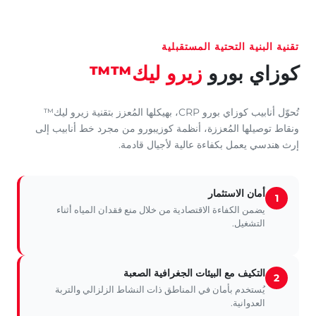
تقنية البنية التحتية المستقبلية
كوزاي بورو
زيرو ليك™™
تُحوّل أنابيب كوزاي بورو CRP، بهيكلها المُعزز بتقنية زيرو ليك™
ونقاط توصيلها المُعززة، أنظمة كوزيبورو من مجرد خط أنابيب إلى
إرث هندسي يعمل بكفاءة عالية لأجيال قادمة.
أمان الاستثمار
1
يضمن الكفاءة الاقتصادية من خلال منع فقدان المياه أثناء
التشغيل.
التكيف مع البيئات الجغرافية الصعبة
2
يُستخدم بأمان في المناطق ذات النشاط الزلزالي والتربة
العدوانية.