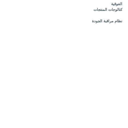
الفوقية
كتالوجات المنتجات
نظام مراقبة الجودة
مختبرات الاختبار
الوثائق والشهادات
سياسة الموارد البشرية
الوظائف الشاغرة
توظيف النساء
المسار المهني والتطوير
العناوين ونموذج التواصل
طلب عرض سعر
نموذج طلب الوكالة