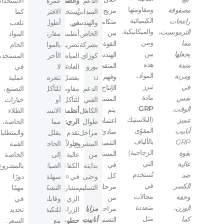
الدعم
والصرف:
عمرها
الاستخدام
ومقاومتها
مصفوفة
مزيج
الميداني
تُستخدم
الافتراضي
كما
الكيميائية
راتنجات
متكامل
والهندسي
في
أطول
تلعب
والميكانيكية.
الثرموسيت،
بين
الخاص
أنظمة
مقارنة
المواد
ومن
مما
القوة
بشركة
تصريف
بالمواد
الخام
بين
يجعلها
الهندسية
كوزاي
المياه
الأخرى.
المستخدم
هذه
متينة
المتقدمة
بورو
العادمة
لا
في
المواد،
ومرنة
وفهم
u
بفضل
تتعرض
عملية
تبرز
في
الإنتاج
الدعم
مقاومتها
للتآكل
التصنيع،
مادة
نفس
المستدام.
الفني
للتآكل.
أو
خيارات
GRP
الوقت.
يتم
الكامل
أنظمة
الانسداد،
الطلاء
(البلاستيك
تتميز
اعتماد
طوال
الري:
مما
الخاصة،
المقوّى
أنابيب
مبادئ
مراحل
تقدم
يقلل
والمتطلب
بالألياف
GRP
التنمية
المشروع
حلولاً
الحاجة
الفنية
الزجاجية)
بقوة
المستدامة
من
عالية
إلى
الخاصة
التي
عالية
في
بدايته
الكفاءة
الصيانة.
بالمشروع
تُستخدم
ضد
كل
وحتى
في
سهلة
دورًا
في
الكسر
مرحلة
التسليم.
مشاريع
التشكيل
مهمًا
مجالات
وخفة
من
الري
وقابلة
في
متعددة
الوزن،
مراحل
مزايا
الزراعي.
للتكيف
تحديد
مثل
كما
التصنيع،
أنابيب
خطوط
مع
السعر.