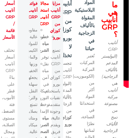
المواد
ما
أنابيب
مزايا
مجالات
فوائد
أسعار
البلاستيكية
أنابيب
استخدام
أنابيب
أنابيب
هي
GRP
GRP
أنابيب
GRP:
GRP
المقواة
أنابيب
من
من
GRP:
/
GRP
بالألياف
كوزاي
مقاومة
كوزاي
قائمة
؟
الزجاجية
خطوط
عالية
بورو
الأسعار
بورو
في
أنابيب
مياه
للمواد
لا
حياتنا
GRP
تصنع
الشرب:
الكيميائية
تختلف
تخذلك؟
تُعتبر
(البوليستر
أنابيب
توفر
والماء.
أسعار
المركبات
المدعم
تتجسد
GRP
نقل
وزنها
أنابيب
المركبة
بالألياف
أنابيب
من
مياه
الخفيف
GRP
(الكومبوزيت)
الزجاجية)
GRP
كوزاي
آمن
يجعلها
بناءً
من
هي
(البوليستر
بورو
في
سهلة
على
أكثر
أنابيب
المدعم
باستخدام
شبكات
النقل
قطر
المواد
مركبة
بالألياف
تقنيات
التوزيع
والتركيب.
الأنبوب،
استخدامًا
مصنوعة
الزجاجية)
متقدمة
وخطوط
تتمتع
فئة
في
من
من
وجودة
الإمداد.
بصلابة
الضغط،
الصناعة،
دمج
كوزاي
عالية،
مياه
ومتانة
مستوى
نظرًا
الألياف
بورو
ويقدم
الصرف
ميكانيكية
الصلابة،
لمتانتها
الزجاجية
من
فريق
الصحي
عالية.
ومجال
العالية
مع
خلال