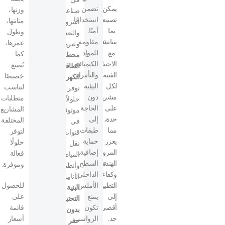
يمكن
تضمن
وزنها،
صناعات
تصنيعها
استخدامًا
متانتها،
البتروكيماويات
بما
آمنًا.
وطول
والتعدين
يتناسب
مقاومة
عمرها،
وغيرها.
مع
للمواد
كما
محطات
الاحتياجات
الكيميائية
تُصنع
الطاقة
الفنية
والتأثيرات
خصيصًا
الكهرومائية:
لكل
البيئية
لتناسب
توفر
مشروع
دون
متطلبات
حلولاً
على
الحاجة
المشاريع
موثوقة
حدة،
إلى
المختلفة
في
مما
طبقات
لتوفر
قنوات
يعزز
حماية
حلولًا
نقل
المرونة
إضافية.
فعالة
المياه
الهندسية
السطح
وموفرة.
وأنظمة
وكفاءة
الداخلي
الأنابيب.
التطبيق
الأملس
للحصول
البنية
إلى
يمنع
على
التحتية
أقصى
تكون
قائمة
بدون
حد.
الرواسب
أسعار
حفر