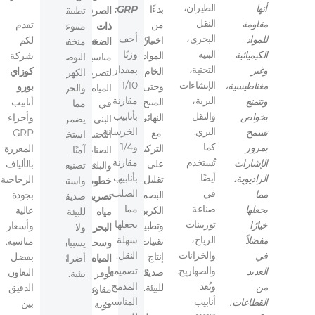
الطيران،
أنها
بدءًا
GRP:
الصرف
تطبيقات
النقل
مقاومة
من
تقدم
ذات
متنوعة.
البحري،
أخف
للمواد
اختيار
لكم
الضغط:
منخفضة
البنية
وزنًا
الكيميائية
المواد
شركة
مناسبة
التوصيل
التحتية،
بمقدار
وغير
الخام
كوزاي
لتصريف
الكهربائي
الإنشاءات
1/10
مغناطيسية،
وحتى
بورو
المياه
والحراري،
البرية،
مقارنة
وتتمتع
المنتج
أنابيب
في
مما
والنقل
بأنابيب
بخواص
النهائي،
وأجزاء
البنى
يضمن
البري.
الخرسانة
تسمح
مع
GRP
التحتية
استخدامًا
كما
و1/4
بمرور
التركيز
المعززة
الصناعية
آمنًا.
تُستخدم
مقارنة
الإشارات
على
بالألياف
والبلدية.
تصنيعها
أيضًا
بأنابيب
الراديوية،
تقليل
الزجاجية
خطوط
واستخدامها
في
الصلب،
مما
البصمة
بجودة
تصريف
صديقان
صناعة
مما
يجعلها
الكربونية
عالية
مياه
للبيئة
توربينات
يجعلها
خيارًا
وتطبيق
وأسعار
البحر
ولا
الرياح،
سهلة
مفضلاً
تقنيات
مناسبة.
وسحب
يسببان
والخزانات
النقل.
في
إنتاج
بفضل
المياه:
أضرارًا
والصهاريج.
تصميمها
العديد
صديقة
التعاون
توفر
بيئية.
وتُعد
المدمج
من
للبيئة.
الدقيق
مقاومة
أنابيب
المناسب
القطاعات.
بين
قوية