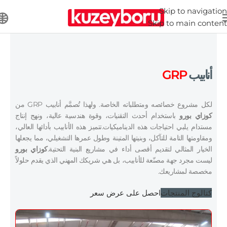
Skip to navigation
Skip to main content
أنابيب
GRP
لكل مشروع خصائصه ومتطلباته الخاصة. ولهذا تُصمَّم أنابيب GRP من
كوزاي بورو
باستخدام أحدث التقنيات، وقوة هندسية عالية، ونهج إنتاج
مستدام يلبي احتياجات هذه الديناميكيات.تتميز هذه الأنابيب بأدائها العالي،
ومقاومتها التامة للتآكل، وبنيتها المتينة وطول عمرها التشغيلي، مما يجعلها
الخيار المثالي لتقديم أقصى أداء في مشاريع البنية التحتية.
كوزاي بورو
ليست مجرد جهة مصنّعة للأنابيب، بل هي شريكك المهني الذي يقدم حلولاً
مخصصة لمشاريعك.
كتالوج المنتجات
احصل على عرض سعر