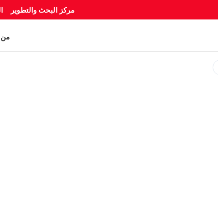
مركز البحث والتطوير
ا
من 
BLOG
هندسي
استخدام أن
والاختيار الصحيح للمواد معيارا