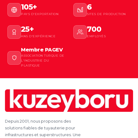
105+
6
PAYS D'EXPORTATION
SITES DE PRODUCTION
25+
700
ANS D'EXPÉRIENCE
EMPLOYÉS
Membre PAGEV
ASSOCIATION TURQUE DE
L'INDUSTRIE DU
PLASTIQUE
Depuis 2001, nous proposons des
solutions fiables de tuyauterie pour
infrastructures et superstructures. Une