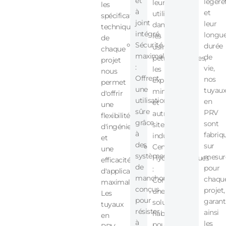
et
légère
leur
les
à
et
utilisation
spécifications
joint
leur
dans
techniques
intégré.
longu
les
de
Sécurité
durée
usines
chaque
maximale
de
pétrochimiques,
projet
:
vie,
les
nous
Offrent
nos
exploitations
permet
une
tuyaux
minières
d'offrir
utilisation
en
et
une
sûre
PRV
autres
flexibilité
grâce
sont
sites
d'ingénierie
à
fabriq
industriels.
et
des
sur
Centrales
une
systèmes
mesur
Hydroélectriques
efficacité
de
pour
:
d'application
manchons
chaqu
Constituent
maximales.
conçus
projet,
une
Les
pour
garant
solution
tuyaux
résister
ainsi
fiable
en
à
les
pour