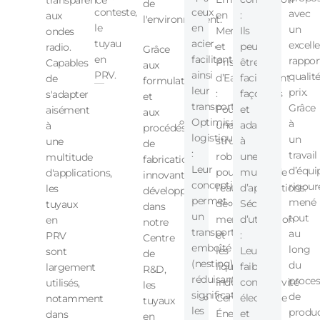
de
conteste,
ceux
avec
en
:
aux
l'environnement.
le
en
un
Mer
Ils
ondes
tuyau
acier,
excell
et
peuvent
radio.
Grâce
en
facilitant
rappor
Prises
être
Capables
aux
PRV.
ainsi
qualité
d’Eau
facilement
de
formulations
leur
prix.
:
façonnés
s'adapter
et
transport.
Grâce
Fournissent
et
aisément
aux
Optimisation
à
une
adaptés
à
procédés
logistique
un
structure
à
une
de
:
travail
robuste
une
multitude
fabrication
Leur
d’équi
pour
multitude
d'applications,
innovants
conception
rigour
l’eau
d’applications.
les
développés
permet
mené
de
Sécurité
tuyaux
dans
un
tout
mer
d’utilisation
en
notre
transport
au
et
:
PRV
Centre
emboîté
long
les
Leur
sont
de
(nesting),
du
liquides
faible
largement
R&D,
réduisant
proces
industriels.
conductivité
utilisés,
les
significativement
de
Centrales
électrique
notamment
tuyaux
les
produc
Énergétiques
et
dans
en