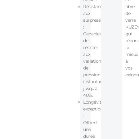
Résistance
fibre
aux
de
surpressions
verre
:
KUZE
Capables
qui
de
répon
résister
le
aux
mieux
variations
à
de
vos
pression
exigen
instantanées
jusqu’à
40%.
Longévité
exceptionnelle
:
Offrent
une
durée