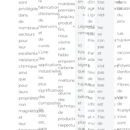
la
en
d’irrigation
traditionnels.
dans
sont
matières
fabrication
PRV
agricole.
Maintenance
l’étab
privilégiés
premières
d’éoliennes,
:
Lignes
réduite
du
dans
jusqu'au
de
de
:
prix.
de
produit
réservoirs
Légèreté
Drainage
Ne
nombreux
fini,
et
remarquable
Les
sous
se
secteurs
nous
de
:
tuyaux
Pression
corrodant
pour
visons
cuves.
10
et
:
pas
leur
une
L’une
fois
raccor
Parfaitement
et
excellente
faible
des
plus
en
adaptés
ne
résistance
empreinte
applications
légers
Polyes
à
s’obstruant
chimique,
carbone
industrielles
que
Renfo
l’évacuation
pas,
ainsi
et
les
les
de
de
leur
que
mettons
plus
tuyaux
Fibres
l’eau
besoin
pour
en
significatives
en
de
dans
en
leurs
œuvre
des
béton
Verre
les
maintenance
propriétés
des
composites
et
de
infrastructures
est
non
techniques
en
4
Kuzey
industrielles
minime.
magnétiques
de
PRV
fois
vous
et
Flexibilité
et
production
est,
plus
sont
municipales.
de
leur
respectueuses
sans
que
propo
Émissaires
conception
transparence