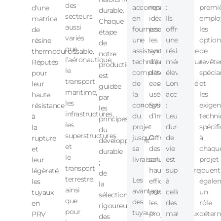
des
accompagnent
rend
:
premi
d'une
durable.
secteurs
en
idéaux
Ils
emplo
matrice
Chaque
aussi
fournissant
pour
offrent
les
de
étape
variés
une
les
une
option
résine
de
que
assistance
systèmes
résistance
de
thermodurcissable.
notre
l’aéronautique,
technique
d’évacuation
mécanique
revêt
Réputés
production
le
complète,
des
élevée.
spécia
pour
est
transport
de
eaux
Longévité
et
leur
guidée
maritime,
la
usées.
accrue
les
haute
par
les
conception
Systèmes
:
exigen
résistance
les
infrastructures,
du
d’Irrigation
Leur
techni
à
principes
les
projet
:
durée
spécif
la
du
superstructures
jusqu’à
Offrent
de
à
rupture
développement
et
sa
des
vie
chaqu
et
durable
le
livraison.
solutions
est
projet
leur
;
transport
hautement
supérieure
jouent
légèreté,
de
terrestre,
Les
efficaces
à
égale
les
la
ainsi
avantages
pour
celle
un
tuyaux
sélection
que
des
les
des
rôle
en
rigoureuse
pour
tuyaux
projets
matériaux
déter
PRV
des