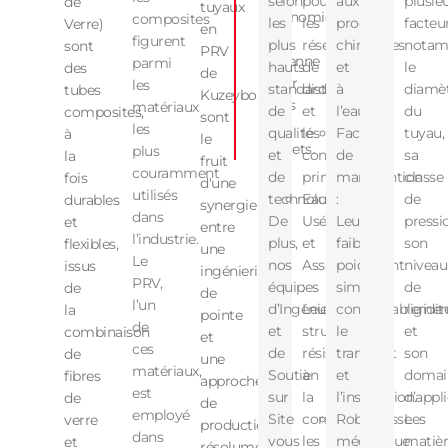
selon
pour
aux
plusie
de
tuyaux
économique
composites
les
les
produits
facteur
Verre)
en
et
figurent
plus
réseaux
chimiques
nota
sont
PRV
pérenne
parmi
hauts
de
et
le
des
de
pour
les
standards
distribution
à
diamè
tubes
Kuzeyboru
tous
matériaux
de
et
l’eau.
du
composites,
sont
vos
les
qualité
les
Facilité
tuyau,
à
le
projets.
plus
et
conduites
de
sa
la
fruit
couramment
de
principales.
manutention
classe
fois
d'une
utilisés
technologie.
Eaux
:
de
durables
synergie
dans
De
Usées
Leur
pressi
et
entre
l’industrie.
plus,
et
faible
son
flexibles,
une
Le
nos
Assainissement
poids
niveau
issus
ingénierie
PRV,
équipes
:
simplifie
de
de
de
l’un
d’Ingénierie
Leur
considérablemen
rigidit
la
pointe
de
et
structure
le
et
combinaison
et
ces
de
résistante
transport
son
de
une
matériaux,
Soutien
à
et
domai
fibres
approche
est
sur
la
l’installation.
d’appli
de
de
employé
Site
corrosion
Robustesse
Les
verre
production
dans
vous
les
mécanique
matièr
et
résolument