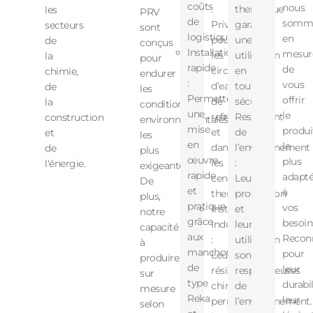
coûts
nous
:
thermique
les
PRV
de
somm
Privilégiés
garantit
secteurs
sont
logistique.
en
pour
une
de
conçus
Installation
mesur
les
utilisation
la
pour
rapide
de
circuits
en
chimie,
endurer
:
vous
d’eau
toute
de
les
Permettent
offrir
de
sécurité.
la
conditions
une
le
refroidissement
Respect
construction
environnementales
mise
produi
et
de
et
les
en
le
dans
l’environnement
de
plus
œuvre
plus
les
:
l'énergie.
exigeantes.
rapide
adapt
centrales
Leur
De
et
à
thermiques.
production
plus,
pratique
vos
Installations
et
notre
grâce
besoin
Industrielles
leur
capacité
aux
Recon
:
utilisation
à
manchons
pour
Leur
sont
produire
de
leur
résistance
respectueuses
sur
type
durabil
chimique
de
mesure
Reka
leur
permet
l’environnement.
selon