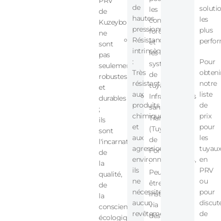
PRV
de
soluti
les
de
hautes
les
conduites
Kuzeyboru
pressions.
plus
forcées
ne
Résistance
perfor
et
sont
intrinsèque
les
pas
:
Pour
systèmes
seulement
Très
obteni
de
robustes
résistants
notre
tuyauterie.
et
aux
liste
Infrastructures
durables
produits
de
sans
;
chimiques
prix
Tranchée
ils
et
pour
(Tuyaux
sont
aux
les
de
l'incarnation
agressions
tuyaux
Fonçage)
de
environnementales,
en
:
la
ils
PRV
Peuvent
qualité,
ne
ou
être
de
nécessitent
pour
installés
la
aucun
discut
via
conscience
revêtement
de
des
écologique