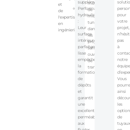
supplémentaire.
soluti
méthodes
et
Performance
person
de
de
hydraulique
pour
micro-
l'expertise
:
votre
tunnelage
en
Leur
projet,
dans
ingénierie.
surface
n’hésit
les
intérieure
pas
projets
parfaitement
à
sans
lisse
contac
ouverture
empêche
notre
de
la
équipe
tranchée.
formation
d’exper
de
Vous
dépôts
pourre
et
ainsi
garantit
découv
une
les
excellente
option
perméabilité
de
aux
tuyaux
fluides.
en