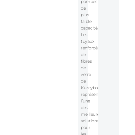
pompes
de
plus
faible
capacité.
Les
tuyaux
renforcés
de
fibres
de
verre
de
Kuzeyboru
représentent
l’une
des
meilleures
solutions
pour
les