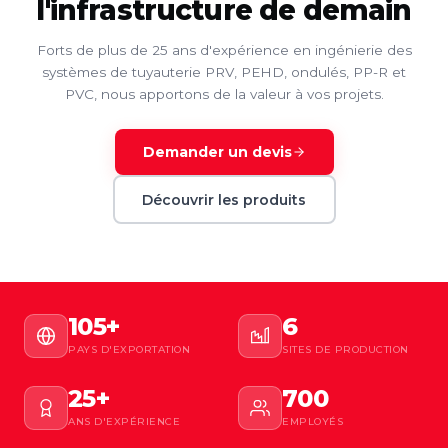
l'infrastructure de demain
Forts de plus de 25 ans d'expérience en ingénierie des
systèmes de tuyauterie PRV, PEHD, ondulés, PP-R et
PVC, nous apportons de la valeur à vos projets.
Demander un devis
Découvrir les produits
105+
6
PAYS D'EXPORTATION
SITES DE PRODUCTION
25+
700
ANS D'EXPÉRIENCE
EMPLOYÉS