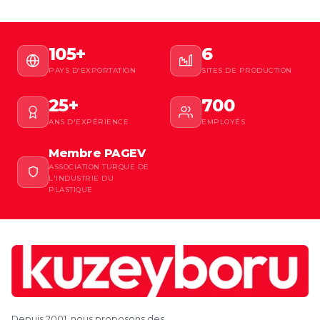
105+
6
PAYS D'EXPORTATION
SITES DE PRODUCTION
25+
700
ANS D'EXPÉRIENCE
EMPLOYÉS
Membre PAGEV
ASSOCIATION TURQUE DE
L'INDUSTRIE DU
PLASTIQUE
Depuis 2001, nous proposons des