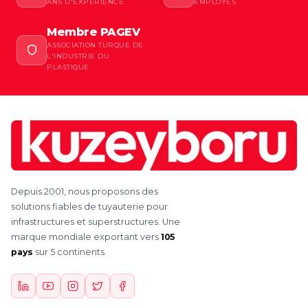
ANS D'EXPÉRIENCE
EMPLOYÉS
Membre PAGEV
ASSOCIATION TURQUE DE
L'INDUSTRIE DU
PLASTIQUE
Depuis 2001, nous proposons des
solutions fiables de tuyauterie pour
infrastructures et superstructures. Une
marque mondiale exportant vers
105
pays
sur 5 continents.