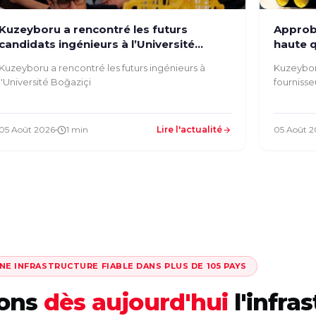
Kuzeyboru a rencontré les futurs
Approba
candidats ingénieurs à l’Université
haute q
Boğaziçi
Kuzeyboru a rencontré les futurs ingénieurs à
Kuzeyboru
l'Université Boğaziçi
fourniss
05 Août 2026
1 min
Lire l'actualité
05 Août 
NE INFRASTRUCTURE FIABLE DANS PLUS DE 105 PAYS
sons
dès aujourd'hui
l'infra