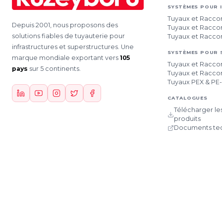
SYSTÈMES POUR 
Tuyaux et Racco
Depuis 2001, nous proposons des
Tuyaux et Racco
solutions fiables de tuyauterie pour
Tuyaux et Racco
infrastructures et superstructures. Une
SYSTÈMES POUR
marque mondiale exportant vers
105
Tuyaux et Racco
pays
sur 5 continents.
Tuyaux et Racco
Tuyaux PEX & PE
CATALOGUES
Télécharger le
produits
Documents te