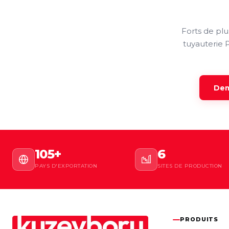
Forts de pl
tuyauterie 
Dem
105+
6
PAYS D'EXPORTATION
SITES DE PRODUCTION
PRODUITS