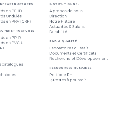
INFRASTRUCTURES
INSTITUTIONNEL
rds en PEHD
À propos de nous
rds Ondulés
Direction
rds en PRV (GRP)
Notre Histoire
Actualités & Salons
 SUPERSTRUCTURES
Durabilité
rds en PP-R
R&D & QUALITÉ
rds en PVC-U
-RT
Laboratoires d'Essais
Documents et Certificats
Recherche et Développement
s catalogues
RESSOURCES HUMAINES
chniques
Politique RH
Postes à pourvoir