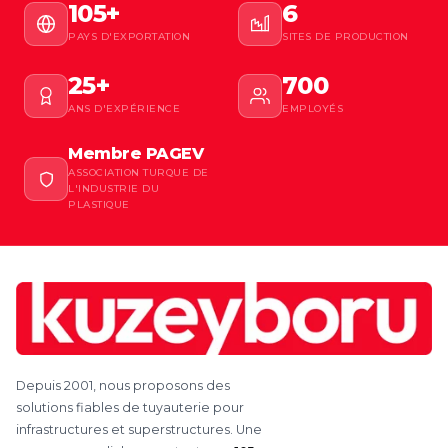
105+
6
PAYS D'EXPORTATION
SITES DE PRODUCTION
25+
700
ANS D'EXPÉRIENCE
EMPLOYÉS
Membre PAGEV
ASSOCIATION TURQUE DE
L'INDUSTRIE DU
PLASTIQUE
Depuis 2001, nous proposons des
solutions fiables de tuyauterie pour
infrastructures et superstructures. Une