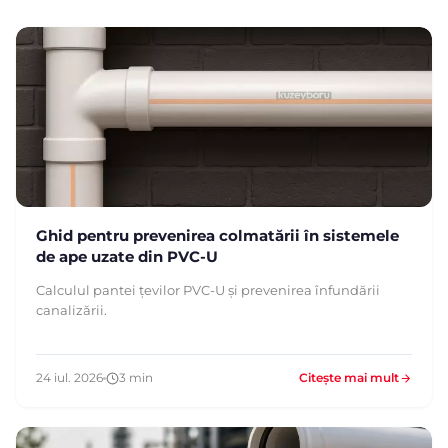
Ghid pentru prevenirea colmatării în sistemele
de ape uzate din PVC-U
Calculul pantei țevilor PVC-U și prevenirea înfundării
canalizării.
24 iul. 2026
3 min
Citește mai mult