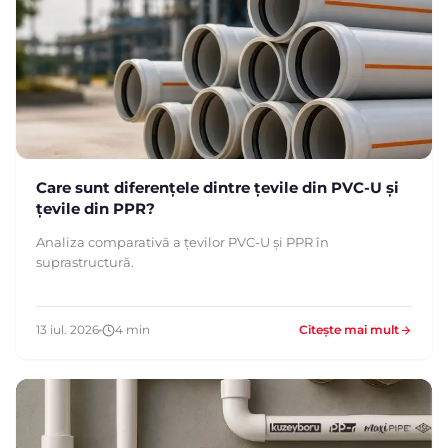
Care sunt diferențele dintre țevile din PVC-U și
țevile din PPR?
Analiza comparativă a țevilor PVC-U și PPR în
suprastructură.
13 iul. 2026
4 min
Citește mai mult