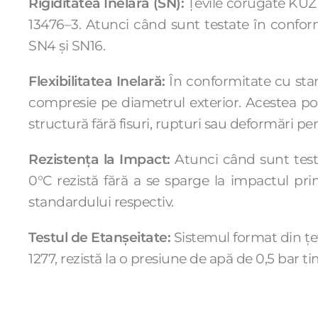
Rigiditatea Inelară (SN):
Țevile corugate KUZE
13476–3. Atunci când sunt testate în conform
SN4 și SN16.
Flexibilitatea Inelară:
În conformitate cu sta
compresie pe diametrul exterior. Acestea pot 
structură fără fisuri, rupturi sau deformări p
Rezistența la Impact:
Atunci când sunt test
0°C rezistă fără a se sparge la impactul pri
standardului respectiv.
Testul de Etanșeitate:
Sistemul format din țev
1277, rezistă la o presiune de apă de 0,5 bar t