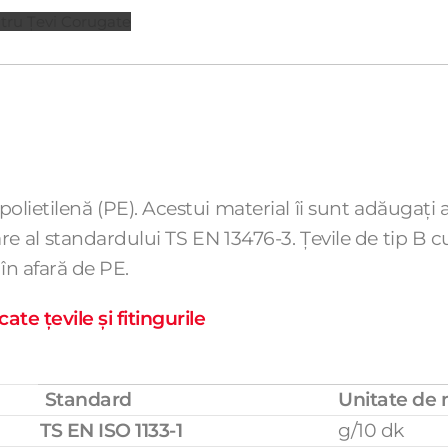
ntru Țevi Corugate
olietilenă (PE). Acestui material îi sunt adăugați ad
al standardului TS EN 13476-3. Țevile de tip B cu
 în afară de PE.
ate țevile și fitingurile
Standard
Unitate de
TS EN ISO 1133-1
g/10 dk