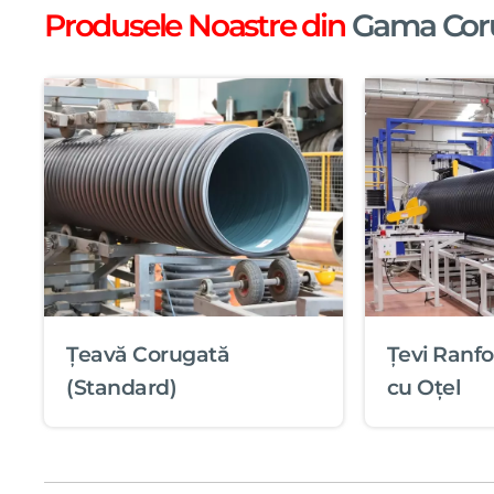
Produsele Noastre din
Gama Cor
Țeavă Corugată
Țevi Ranfo
(Standard)
cu Oțel