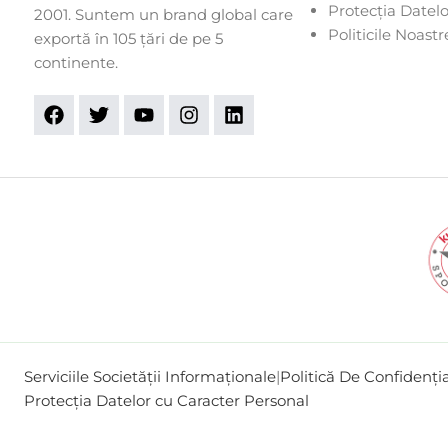
Protecția Datel
2001. Suntem un brand global care
Politicile Noastr
exportă în 105 țări de pe 5
continente.
Serviciile Societății Informaționale
|
Politică De Confidenția
Protecția Datelor cu Caracter Personal