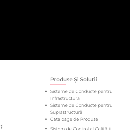
Produse Și Soluții
Sisteme de Conducte pentru
Infrastructură
Sisteme de Conducte pentru
Suprastructură
Cataloage de Produse
ții
Sistem de Control al Calității