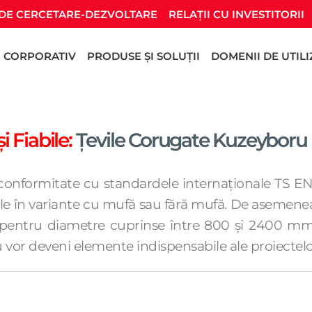
DE CERCETARE-DEZVOLTARE
RELAȚII CU INVESTITORII
CORPORATIV
PRODUSE ȘI SOLUȚII
DOMENII DE UTIL
i Fiabile:
Țevile Corugate Kuzeyboru
 conformitate cu standardele internaționale TS E
le în variante cu mufă sau fără mufă. De asemene
pentru diametre cuprinse între 800 și 2400 mm. 
ru vor deveni elemente indispensabile ale proiecte