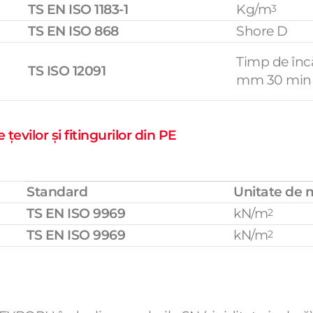
TS EN ISO 1183-1
Kg/m
3
TS EN ISO 868
Shore D
Timp de încăl
TS ISO 12091
mm 30 min
evilor și fitingurilor din PE
Standard
Unitate de 
TS EN ISO 9969
kN/m
2
TS EN ISO 9969
kN/m
2