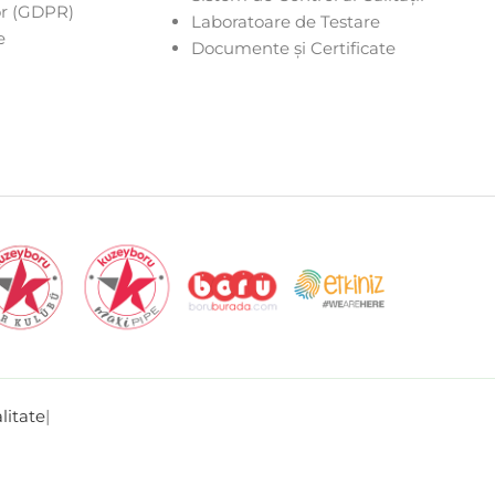
or (GDPR)
Laboratoare de Testare
e
Documente și Certificate
litate
|