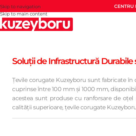
CENTRU 
Skip to navigation
Skip to main content
Soluții de Infrastructură Durabile ș
Țevile corugate Kuzeyboru sunt fabricate în
cuprinse între 100 mm și 1000 mm, disponibi
acestea sunt produse cu ranforsare de oțel 
calității superioare, țevile corugate Kuzeybo