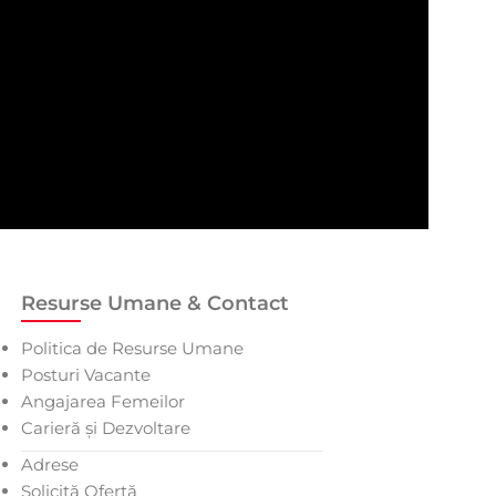
Resurse Umane & Contact
Politica de Resurse Umane
Posturi Vacante
Angajarea Femeilor
Carieră și Dezvoltare
Adrese
Solicită Ofertă