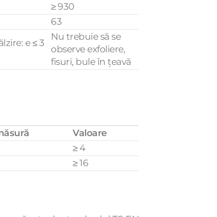
≥ 930
63
Nu trebuie să se
zire: e ≤ 3
observe exfoliere,
fisuri, bule în țeavă
măsură
Valoare
≥ 4
≥ 16