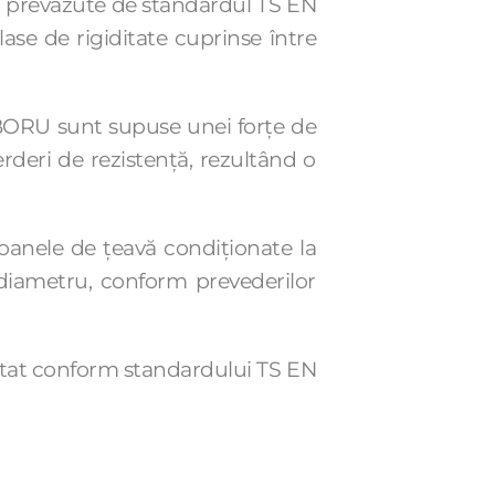
) prevăzute de standardul TS EN
ase de rigiditate cuprinse între
BORU sunt supuse unei forțe de
rderi de rezistență, rezultând o
oanele de țeavă condiționate la
i diametru, conform prevederilor
testat conform standardului TS EN