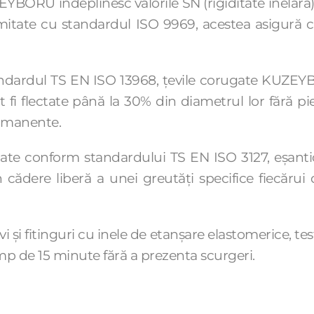
YBORU îndeplinesc valorile SN (rigiditate inelară
itate cu standardul ISO 9969, acestea asigură cl
ndardul TS EN ISO 13968, țevile corugate KUZEY
fi flectate până la 30% din diametrul lor fără pie
ermanente.
ate conform standardului TS EN ISO 3127, eșanti
n cădere liberă a unei greutăți specifice fiecăru
i și fitinguri cu inele de etanșare elastomerice, 
imp de 15 minute fără a prezenta scurgeri.