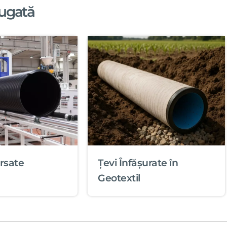
ugată
rsate
Țevi Înfășurate în
Geotextil