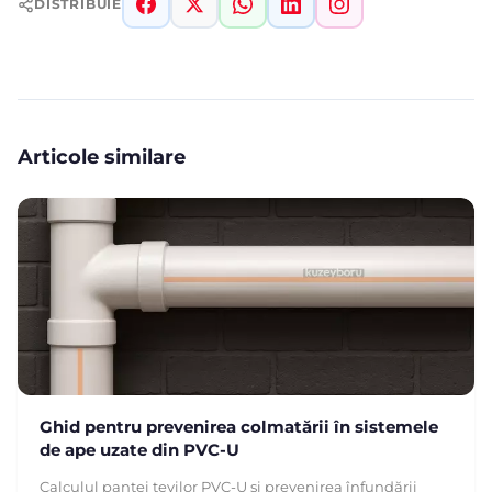
DISTRIBUIE
Articole similare
Ghid pentru prevenirea colmatării în sistemele
de ape uzate din PVC-U
Calculul pantei țevilor PVC-U și prevenirea înfundării