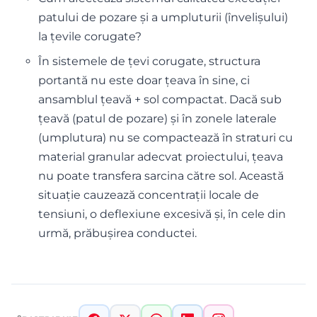
patului de pozare și a umpluturii (învelişului)
la țevile corugate?
În sistemele de țevi corugate, structura
portantă nu este doar țeava în sine, ci
ansamblul țeavă + sol compactat. Dacă sub
țeavă (patul de pozare) și în zonele laterale
(umplutura) nu se compactează în straturi cu
material granular adecvat proiectului, țeava
nu poate transfera sarcina către sol. Această
situație cauzează concentrații locale de
tensiuni, o deflexiune excesivă și, în cele din
urmă, prăbușirea conductei.