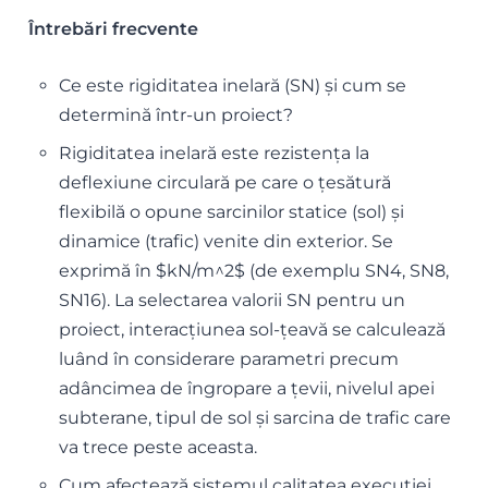
Întrebări frecvente
Ce este rigiditatea inelară (SN) și cum se
determină într-un proiect?
Rigiditatea inelară este rezistența la
deflexiune circulară pe care o țesătură
flexibilă o opune sarcinilor statice (sol) și
dinamice (trafic) venite din exterior. Se
exprimă în $kN/m^2$ (de exemplu SN4, SN8,
SN16). La selectarea valorii SN pentru un
proiect, interacțiunea sol-țeavă se calculează
luând în considerare parametri precum
adâncimea de îngropare a țevii, nivelul apei
subterane, tipul de sol și sarcina de trafic care
va trece peste aceasta.
Cum afectează sistemul calitatea execuției