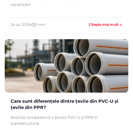
canalizării.
24 iul. 2026
3 min
Citește mai mult
Care sunt diferențele dintre țevile din PVC-U și
țevile din PPR?
Analiza comparativă a țevilor PVC-U și PPR în
suprastructură.