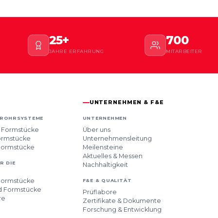
25+
700
JAHRE ERFAHRUNG
MITARBEITER
UNTERNEHMEN & F&E
-ROHRSYSTEME
UNTERNEHMEN
 Formstücke
Über uns
ormstücke
Unternehmensleitung
Formstücke
Meilensteine
Aktuelles & Messen
R DIE
Nachhaltigkeit
Formstücke
F&E & QUALITÄT
d Formstücke
Prüflabore
re
Zertifikate & Dokumente
Forschung & Entwicklung