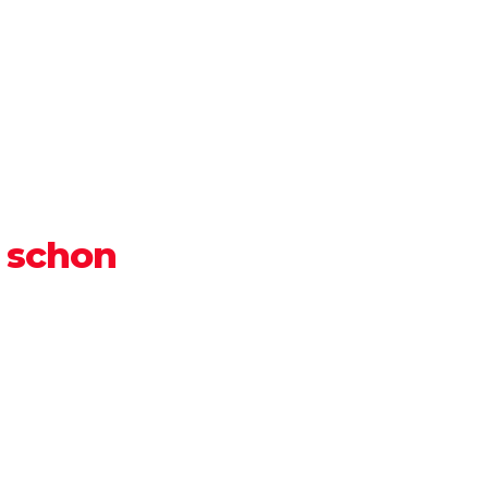
n
schon