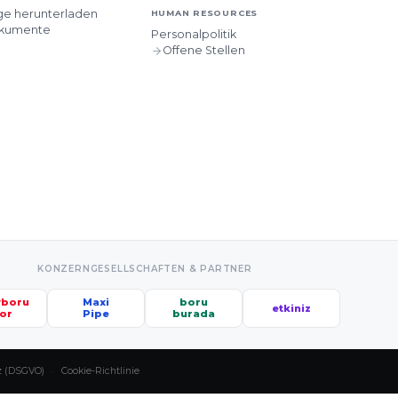
ge herunterladen
HUMAN RESOURCES
okumente
Personalpolitik
Offene Stellen
KONZERNGESELLSCHAFTEN & PARTNER
yboru
Maxi
boru
etkiniz
or
Pipe
burada
z (DSGVO)
·
Cookie-Richtlinie