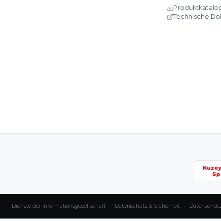
Produktkatalo
Technische D
Kuze
Sp
Dienste der Informationsgesellschaft
·
Datenschutz & Sicherheit
·
Datenschut