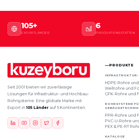
105+
6
EXPORTLÄNDER
PRODUKTIONSSTÄTTEN
PRODUKTE
INFRASTRUKTUR
HDPE-Rohre und
Seit 2001 bieten wir zuverlässige
Wellrohre und F
Lösungen für Infrastruktur- und Hochbau-
GFK-Rohre und 
Rohrsysteme. Eine globale Marke mit
ROHRSYSTEME FÜ
Export in
105 Länder
auf 5 Kontinenten.
GEBÄUDETECHNIK
PPR-Rohre und 
PVC-U-Rohre un
PEX & PE-RT Roh
KATALOGE