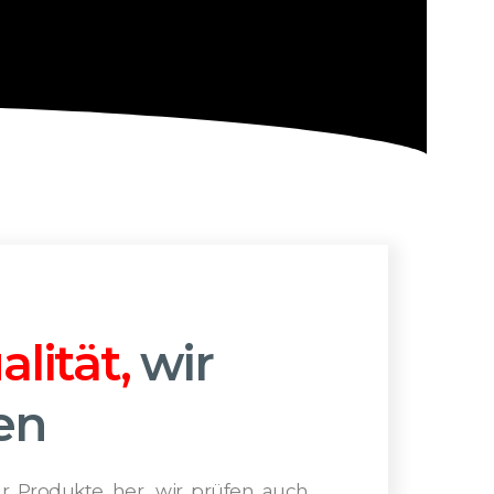
lität,
wir
en
ur Produkte her, wir prüfen auch