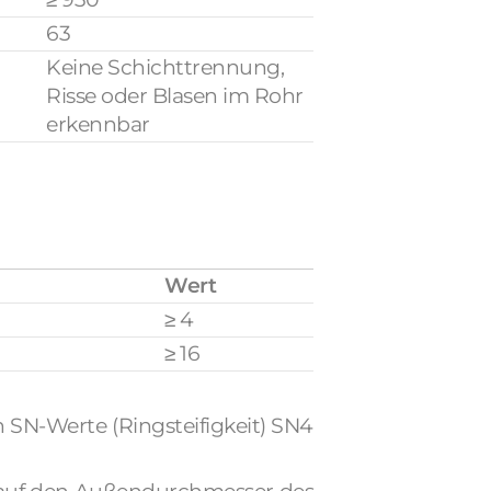
63
Keine Schichttrennung,
Risse oder Blasen im Rohr
erkennbar
Wert
≥ 4
≥ 16
 SN-Werte (Ringsteifigkeit) SN4