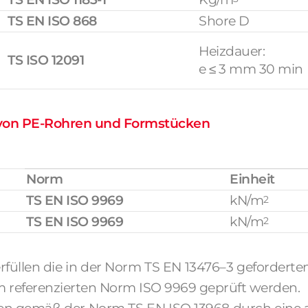
TS EN ISO 868
Shore D
Heizdauer:
TS ISO 12091
e ≤ 3 mm 30 min
 von PE-Rohren und Formstücken
Norm
Einheit
TS EN ISO 9969
kN/m
2
TS EN ISO 9969
kN/m
2
rfüllen die in der Norm TS EN 13476–3 geforderten
m referenzierten Norm ISO 9969 geprüft werden.