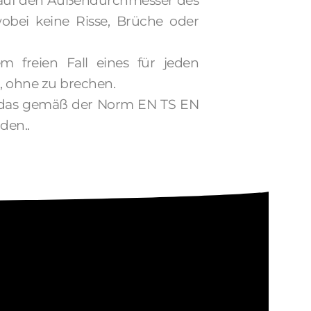
 auf den Außendurchmesser des
obei keine Risse, Brüche oder
 freien Fall eines für jeden
, ohne zu brechen.
, das gemäß der Norm EN TS EN
den..