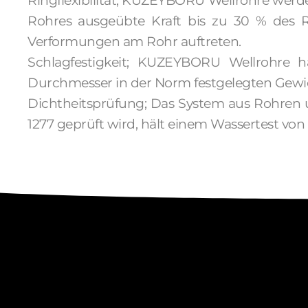
Ringflexibilität; KUZEYBORU Wellrohre wer
Rohres ausgeübte Kraft bis zu 30 % des R
Verformungen am Rohr auftreten.
Schlagfestigkeit; KUZEYBORU Wellrohre 
Durchmesser in der Norm festgelegten Gewich
Dichtheitsprüfung; Das System aus Rohren
1277 geprüft wird, hält einem Wassertest von