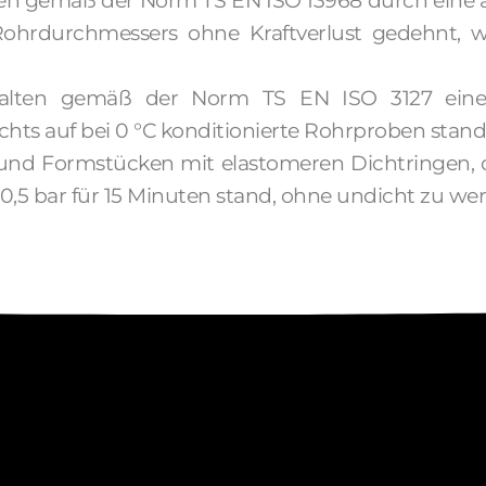
den gemäß der Norm TS EN ISO 13968 durch eine
ohrdurchmessers ohne Kraftverlust gedehnt, w
halten gemäß der Norm TS EN ISO 3127 einem
ts auf bei 0 °C konditionierte Rohrproben stand
 und Formstücken mit elastomeren Dichtringen
 0,5 bar für 15 Minuten stand, ohne undicht zu wer