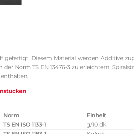
ormstücke
off gefertigt. Diesem Material werden Additive zu
 Norm TS EN 13476-3 zu erleichtern. Spiralstr
 enthalten.
rmstücken
Norm
Einheit
TS EN ISO 1133-1
g/10 dk
TS EN ISO 1183-1
Kg/m
3