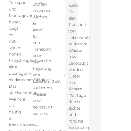
Transport-
Stoffen
auch
und
verwendet
für
Montagevorteile
werden.
den
bietet,
Er
Transport
zeigt
kann
von
es
für
Lebensmitteln,
mit
den
sauberem
seinen
Transport
Wasser
hohen
oder
usw.
Ringsteifigkeitswerten
die
bevorzugt
eine
Lagerung
werden.
überlegene
von
Bietet
Widerstandsfähigkeit.
Lebensmitteln,
eine
Das
sauberem
sichere
stahlverstärkte
Wasser
Montage
Wellrohr,
usw.
durch
das
bevorzugt
dichte
häufig
werden.
und
in
robuste
Kanalisations-,
Verbindungen.