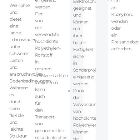
sich
Elektroschweißen
Wellrohre
werden.
an
geeignet
und
Der
Kuzeyboru
und
bietet
von
wenden
können
eine
uns
oder
mit
lange
verwendete
ein
ihrer
Lebensdauer
hochdichte
Preisangebot
hohen
unter
Polyethylen-
anfordern.
Festigkeit
schweren
Rohstoff
sicher
Lasten
in
in
und
unseren
Sonderprojekten
anspruchsvollen
stahlverstärkten
eingesetzt
Bodenbedingungen.
Wellrohren
werden.
Während
kann
Dank
es
auch
der
durch
für
Verwendung
seine
den
von
flexible
Transport
hochdichtem
und
von
Polyethylen
leichte
gesundheitlich
können
Struktur
unbedenklichen
sie