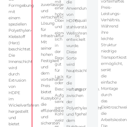
vorteilhaftes
mit
die
zuverlässige
Formgebung
Preis-
einer
Anwendung
und
mit
Leistungs-
hohen
von
wirtschaftliche
einem
Verhältnis.
Oberflächenqualität
HDPE-
Lösung
speziellen
Während
und
stahlverstärkten
für
Polyethylen-
ihre
eignet
Wellrohren
Infrastrukturprojekte.
Klebstoff
leichte
sich
entwickelt
Mit
(Harz)
Struktur
in
wurde.
seiner
beschichtet.
niedrige
der
Diese
hohen
Die
Transportkos
Regel
Sorte
Festigkeit
Innenschicht
ermöglicht,
gut
wird
und
wird
senkt
für
hauptsächlich
dem
durch
die
Lackier-
für
vorteilhaften
Extrusion
einfache
oder
die
Preis
von
Montage
Beschichtungsprozesse.
Haftung
bietet
HDPE
durch
Aufgrund
zwischen
Kuzeyboru
im
das
seines
der
die
Wickelverfahren
Elektroschwe
geringen
Polyethylenschicht
effizientesten
hergestellt
die
Kohlenstoffgehalts
und
und
und
Arbeitskosten
weist
dem
sichersten
bietet
Die
es
Stahlband