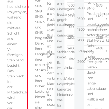
von
aus
SN12,5,
für
eine
1600
1676
SN4,
hochdichtem
1400
+
SN16),
„Düşük
überlegene
SN8,
Polyethylen,
Produktionsp
Karbonlu
Beständigkeit
1800
1829
SN10,
während
1600
+
und
Paslanmaz“
gegen
SN12,5
die
projektspezif
(kohlenstoffarmer
Delamination
2000
2032
und
mittlere
1800
+
technischen
rostfreier
der
SN16
Schicht
Anforderunge
Stahl)
Schichten
2200
2235
hergestellt.
aus
2000
+
Stahlverstärk
und
bei
Dank
einem
Rohre
ist
der
2400
2438
ihrer
V-
2200
+
mit
ein
Stahlrohrbeschichtung
Langlebigkeit,
förmigen
hoher
in
bietet.
Hinweis: Auf Kundenwunsc
ihrer
Stahlband
2400
+
Festigkeit
der
Es
robusten
besteht.
bieten
Fertigungsindustrie
ist
Struktur
Das
durch
weit
ein
und
Stahlblech
ihre
verbreitetes
modifiziertes
ihrer
in
lange
Material.
Polyethylen-
hohen
der
Lebensdauer
DC01
basiertes
Leistung
Mittelschicht
und
ist
Klebeharz,
bieten
wird
Haltbarkeit
ein
das
sie
vor
ein
Material
für
eine
der