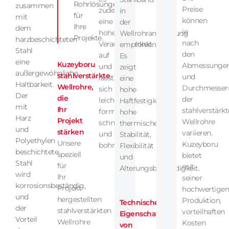
Rohrlösungen
zusammen
Preise
zudem
in
für
mit
können
eine
der
Ihre
dem
je
hohe
Wellrohranwendung
Projekte.
harzbeschichteten
nach
Verarbeitbarkeit
empfohlen.
Stahl
den
auf
Es
eine
Kuzeyboru
Abmessunge
und
zeigt
außergewöhnliche
stahlverstärkte
und
lässt
eine
Haltbarkeit.
Wellrohre,
Durchmesser
sich
hohe
Der
die
der
leicht
Haftfestigkeit,
mit
Ihr
stahlverstärk
formen,
hohe
Harz
Projekt
Wellrohre
schneiden
thermische
und
stärken
variieren.
und
Stabilität,
Polyethylen
Unsere
Kuzeyboru
bohren.
Flexibilität
beschichtete
speziell
bietet
und
Stahl
für
mit
Alterungsbeständigkeit.
wird
Ihr
seiner
korrosionsbeständig,
Projekt
hochwertige
und
hergestellten
Produktion,
Technische
der
stahlverstärkten
vorteilhaften
Eigenschaften
Vorteil
Wellrohre
Kosten
von