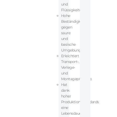
und
Flüssigkeiten.
Hohe
Beständigkeit
gegen
saure
und
basische
Umgebungen.
Erleichtert
Transport-,
Verlege-
und
Montageprozesse.
Hat
dank
hoher
Produktionsstandards
eine
Lebensdauer