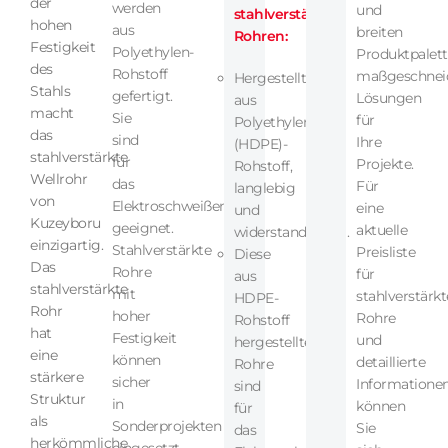
der
werden
und
stahlverstärkten
hohen
aus
breiten
Rohren:
Festigkeit
Polyethylen-
Produktpalet
des
Rohstoff
maßgeschnei
Hergestellt
Stahls
gefertigt.
Lösungen
aus
macht
Sie
für
Polyethylen
das
sind
Ihre
(HDPE)-
stahlverstärkte
für
Projekte.
Rohstoff,
Wellrohr
das
Für
langlebig
von
Elektroschweißen
eine
und
Kuzeyboru
geeignet.
aktuelle
widerstandsfähig.
einzigartig.
Stahlverstärkte
Preisliste
Diese
Das
Rohre
für
aus
stahlverstärkte
mit
stahlverstärkt
HDPE-
Rohr
hoher
Rohre
Rohstoff
hat
Festigkeit
und
hergestellten
eine
können
detaillierte
Rohre
stärkere
sicher
Informatione
sind
Struktur
in
können
für
als
Sonderprojekten
Sie
das
herkömmliche
eingesetzt