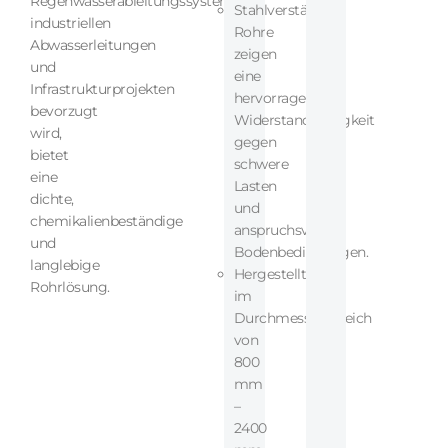
Regenwasserableitungssystemen,
Stahlverstärkte
industriellen
Rohre
Abwasserleitungen
zeigen
und
eine
Infrastrukturprojekten
hervorragende
bevorzugt
Widerstandsfähigkeit
wird,
gegen
bietet
schwere
eine
Lasten
dichte,
und
chemikalienbeständige
anspruchsvolle
und
Bodenbedingungen.
langlebige
Hergestellt
Rohrlösung.
im
Durchmesserbereich
von
800
mm
–
2400