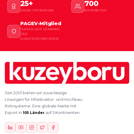
25+
700
JAHRE ERFAHRUNG
MITARBEITER
PAGEV-Mitglied
TÜRKISCHER VERBAND
DER
KUNSTSTOFFINDUSTRIE
Seit 2001 bieten wir zuverlässige
Lösungen für Infrastruktur- und Hochbau-
Rohrsysteme. Eine globale Marke mit
Export in
105 Länder
auf 5 Kontinenten.