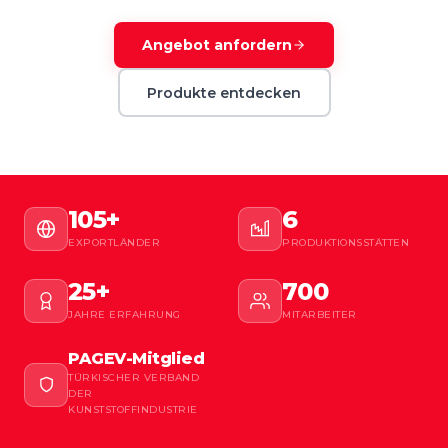
Angebot anfordern
Produkte entdecken
105+
6
EXPORTLÄNDER
PRODUKTIONSSTÄTTEN
25+
700
JAHRE ERFAHRUNG
MITARBEITER
PAGEV-Mitglied
TÜRKISCHER VERBAND
DER
KUNSTSTOFFINDUSTRIE