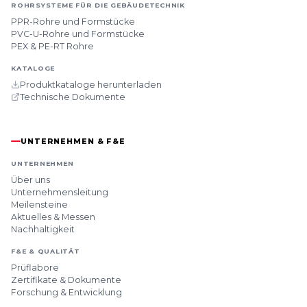
ROHRSYSTEME FÜR DIE GEBÄUDETECHNIK
PPR-Rohre und Formstücke
PVC-U-Rohre und Formstücke
PEX & PE-RT Rohre
KATALOGE
Produktkataloge herunterladen
Technische Dokumente
UNTERNEHMEN & F&E
UNTERNEHMEN
Über uns
Unternehmensleitung
Meilensteine
Aktuelles & Messen
Nachhaltigkeit
F&E & QUALITÄT
Prüflabore
Zertifikate & Dokumente
Forschung & Entwicklung