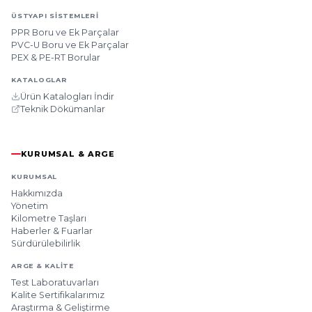
ÜSTYAPI SISTEMLERI
PPR Boru ve Ek Parçalar
PVC-U Boru ve Ek Parçalar
PEX & PE-RT Borular
KATALOGLAR
Ürün Katalogları İndir
Teknik Dökümanlar
KURUMSAL & ARGE
KURUMSAL
Hakkımızda
Yönetim
Kilometre Taşları
Haberler & Fuarlar
Sürdürülebilirlik
ARGE & KALITE
Test Laboratuvarları
Kalite Sertifikalarımız
Araştırma & Geliştirme