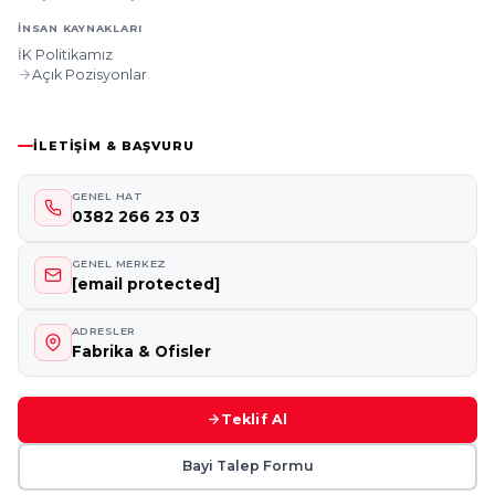
İNSAN KAYNAKLARI
İK Politikamız
Açık Pozisyonlar
İLETIŞIM & BAŞVURU
GENEL HAT
0382 266 23 03
GENEL MERKEZ
[email protected]
ADRESLER
Fabrika & Ofisler
Teklif Al
Bayi Talep Formu