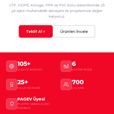
CTP, HDPE, Koruge, PPR ve PVC boru sistemlerinde 25
yılı aşkın mühendislik deneyimi ile projelerinize değer
katıyoruz.
Teklif Al
Ürünleri İncele
105+
6
ÜLKEYE İHRACAT
ÜRETIM TESISI
25+
700
YILLIK TECRÜBE
ÇALIŞAN
PAGEV Üyesi
PLASTIK SANAYICILERI
DERNEĞI