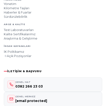
Yönetim
Kilometre Taşları
Haberler & Fuarlar
Sürdürülebilirlik
ARGE & KALITE
Test Laboratuvarları
Kalite Sertifikalarımız
Araştırma & Geliştirme
İNSAN KAYNAKLARI
İK Politikamız
Açık Pozisyonlar
İLETIŞIM & BAŞVURU
GENEL HAT
0382 266 23 03
GENEL MERKEZ
[email protected]