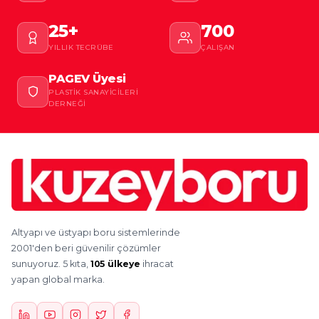
25+
700
YILLIK TECRÜBE
ÇALIŞAN
PAGEV Üyesi
PLASTIK SANAYICILERI
DERNEĞI
Altyapı ve üstyapı boru sistemlerinde
2001'den beri güvenilir çözümler
sunuyoruz. 5 kıta,
105 ülkeye
ihracat
yapan global marka.