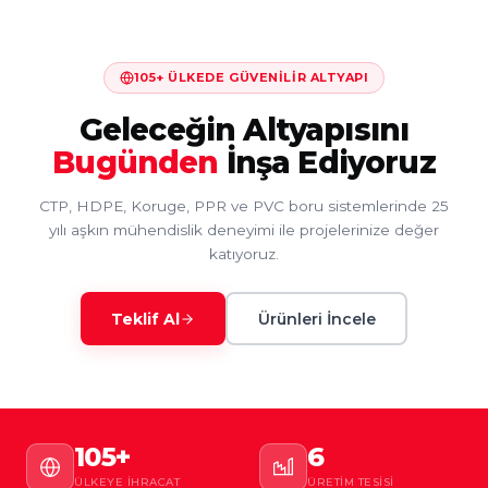
105+ ÜLKEDE GÜVENILIR ALTYAPI
Geleceğin Altyapısını
Bugünden
İnşa Ediyoruz
CTP, HDPE, Koruge, PPR ve PVC boru sistemlerinde 25
yılı aşkın mühendislik deneyimi ile projelerinize değer
katıyoruz.
Teklif Al
Ürünleri İncele
105+
6
ÜLKEYE İHRACAT
ÜRETIM TESISI