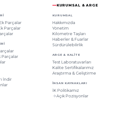
KURUMSAL & ARGE
RI
KURUMSAL
Ek Parçalar
Hakkımızda
k Parçalar
Yönetim
arçalar
Kilometre Taşları
Haberler & Fuarlar
ERI
Sürdürülebilirlik
arçalar
ARGE & KALITE
 Parçalar
lar
Test Laboratuvarları
Kalite Sertifikalarımız
Araştırma & Geliştirme
ı İndir
İNSAN KAYNAKLARI
nlar
İK Politikamız
Açık Pozisyonlar