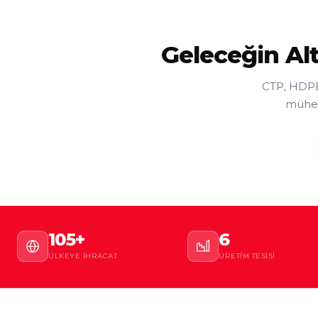
Geleceğin Al
CTP, HDPE,
mühend
105+
6
ÜLKEYE İHRACAT
ÜRETIM TESISI