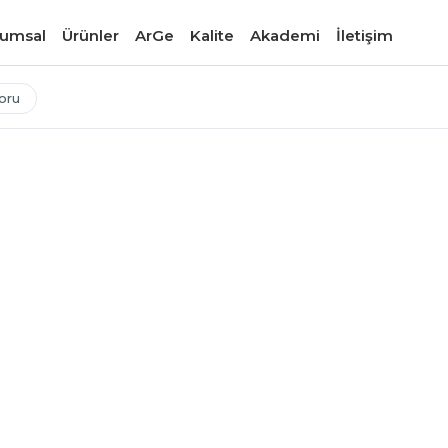
umsal
Ürünler
ArGe
Kalite
Akademi
İletişim
oru
BLOG
Büyük Çaplı CT
Tasarım ve Pro
Büyük çaplı CTP boru hat
mühendislik hesaplamala
Ar-Ge merkezinin geliştirdi
03 Ağu 2026
5 dk okuma