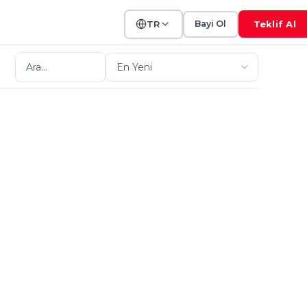
TR
Bayi Ol
Teklif Al
P Boru Hatlarında Hidrolik
jelendirme Esasları
larında hidrolik kapasiteyi maksimize eden
rı, sürtünme kaybı analizleri ve Kuzeyboru
ği sıfır riskli