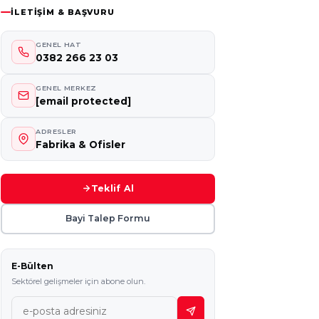
İLETIŞIM & BAŞVURU
GENEL HAT
0382 266 23 03
GENEL MERKEZ
[email protected]
ADRESLER
Fabrika & Ofisler
Teklif Al
Bayi Talep Formu
E-Bülten
Sektörel gelişmeler için abone olun.