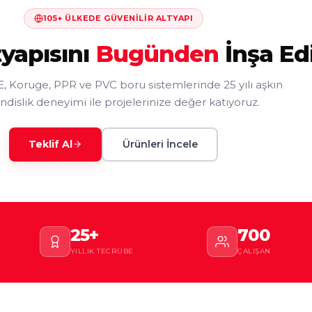
105+ ÜLKEDE GÜVENILIR ALTYAPI
tyapısını
Bugünden
İnşa Ed
 Koruge, PPR ve PVC boru sistemlerinde 25 yılı aşkın
islik deneyimi ile projelerinize değer katıyoruz.
Teklif Al
Ürünleri İncele
25+
700
YILLIK TECRÜBE
ÇALIŞAN