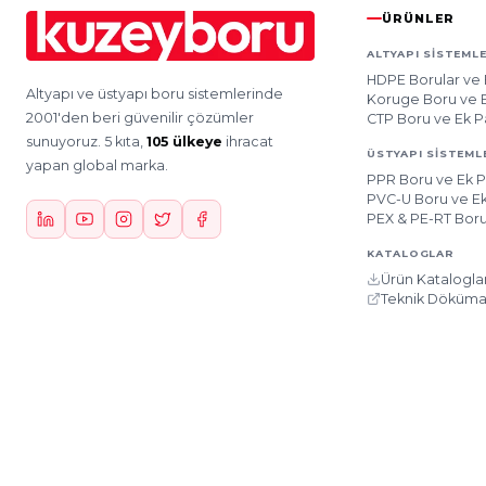
ÜRÜNLER
ALTYAPI SISTEMLE
HDPE Borular ve 
Altyapı ve üstyapı boru sistemlerinde
Koruge Boru ve E
2001'den beri güvenilir çözümler
CTP Boru ve Ek P
sunuyoruz. 5 kıta,
105 ülkeye
ihracat
ÜSTYAPI SISTEML
yapan global marka.
PPR Boru ve Ek P
PVC-U Boru ve Ek
PEX & PE-RT Boru
KATALOGLAR
Ürün Kataloglar
Teknik Döküma