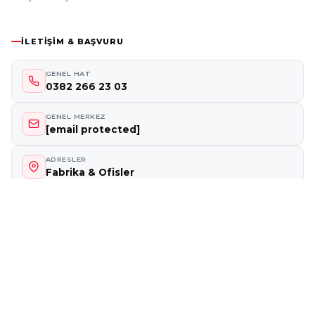
İLETIŞIM & BAŞVURU
GENEL HAT
0382 266 23 03
GENEL MERKEZ
[email protected]
ADRESLER
Fabrika & Ofisler
Teklif Al
Bayi Talep Formu
E-Bülten
Sektörel gelişmeler için abone olun.