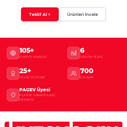
Teklif Al
Ürünleri İncele
105+
6
ÜLKEYE İHRACAT
ÜRETIM TESISI
25+
700
YILLIK TECRÜBE
ÇALIŞAN
PAGEV Üyesi
PLASTIK SANAYICILERI
DERNEĞI