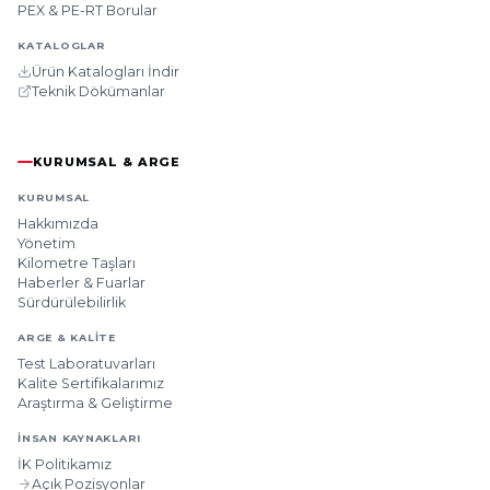
PEX & PE-RT Borular
KATALOGLAR
Ürün Katalogları İndir
Teknik Dökümanlar
KURUMSAL & ARGE
KURUMSAL
Hakkımızda
Yönetim
Kilometre Taşları
Haberler & Fuarlar
Sürdürülebilirlik
ARGE & KALITE
Test Laboratuvarları
Kalite Sertifikalarımız
Araştırma & Geliştirme
İNSAN KAYNAKLARI
İK Politikamız
Açık Pozisyonlar