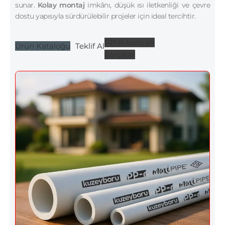
sunar.
Kolay montaj
imkânı, düşük ısı iletkenliği ve çevre
dostu yapısıyla sürdürülebilir projeler için ideal tercihtir.
PP-R boru ek
Ürün Kataloğu
Teklif Al
parçalar