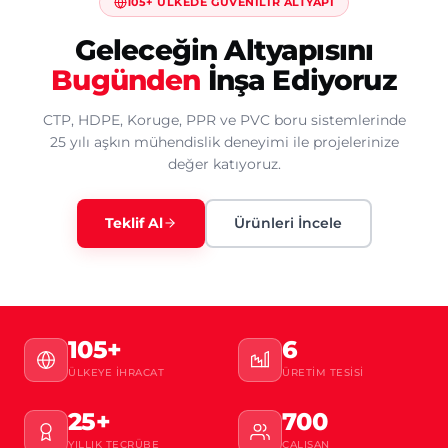
105+ ÜLKEDE GÜVENILIR ALTYAPI
Geleceğin Altyapısını
Bugünden
İnşa Ediyoruz
CTP, HDPE, Koruge, PPR ve PVC boru sistemlerinde
25 yılı aşkın mühendislik deneyimi ile projelerinize
değer katıyoruz.
Teklif Al
Ürünleri İncele
105+
6
ÜLKEYE İHRACAT
ÜRETIM TESISI
25+
700
YILLIK TECRÜBE
ÇALIŞAN