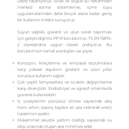
üzere tasarlıyoruz. Sıcak ve soğuk su hatlarından
merkezi ısıtma sistemlerine, içme suyu
uygulamalarından daha birçok alana kadar geniş
bir kullanım imkânı sunuyoruz.
Suyun sağlıklı, güvenli ve uzun süreli taşınması
için geliştirdiğimiz PP-R borularımızı, TS EN 15874-
2 standardına uygun olarak üretiyoruz. Bu
borularımızın temel avantajları ise şöyle:
Korozyon, kireçlenme ve kimyasal bozulmalara
karşı yüksek dayanım gösterir ve uzun yıllar
sorunsuz kullanım sağlar.
Çok çeşitli kimyasallara ve sıcaklık değişimlerine
karşı dirençlidir. Endüstriyel ve agresif ortamlarda
güvenle kullanılabilir.
İç yüzeylerinin pürüzsüz olması sayesinde akış
hızını artırır, basınç kaybını en aza indirerek enerji
tüketimini azaltır.
Mükemmel akustik yalıtım özelliği sayesinde su
akışı sırasında oluşan sesi minimize eder.