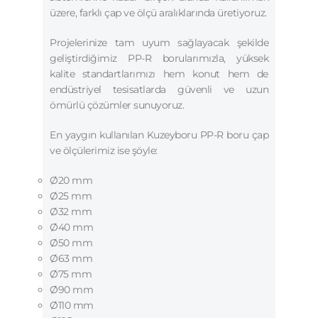
üzere, farklı çap ve ölçü aralıklarında üretiyoruz.
Projelerinize tam uyum sağlayacak şekilde
geliştirdiğimiz PP-R borularımızla, yüksek
kalite standartlarımızı hem konut hem de
endüstriyel tesisatlarda güvenli ve uzun
ömürlü çözümler sunuyoruz.
En yaygın kullanılan Kuzeyboru PP-R boru çap
ve ölçülerimiz ise şöyle:
Ø20 mm
Ø25 mm
Ø32 mm
Ø40 mm
Ø50 mm
Ø63 mm
Ø75 mm
Ø90 mm
Ø110 mm