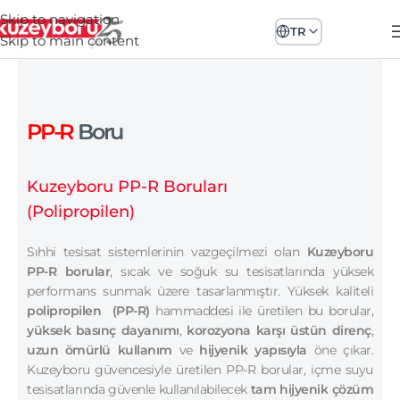
Skip to navigation
TR
Skip to main content
PP-R
Boru
Kuzeyboru PP-R Boruları
(Polipropilen)
Sıhhi tesisat sistemlerinin vazgeçilmezi olan
Kuzeyboru
PP-R borular
, sıcak ve soğuk su tesisatlarında yüksek
performans sunmak üzere tasarlanmıştır. Yüksek kaliteli
polipropilen
(PP-R)
hammaddesi ile üretilen bu borular,
yüksek basınç dayanımı
,
korozyona karşı üstün direnç
,
uzun ömürlü kullanım
ve
hijyenik yapısıyla
öne çıkar.
Kuzeyboru güvencesiyle üretilen PP-R borular, içme suyu
tesisatlarında güvenle kullanılabilecek
tam hijyenik çözüm