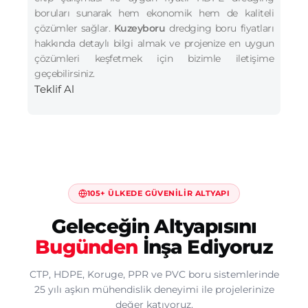
boruları sunarak hem ekonomik hem de kaliteli
çözümler sağlar.
Kuzeyboru
dredging boru fiyatları
hakkında detaylı bilgi almak ve projenize en uygun
çözümleri keşfetmek için bizimle iletişime
geçebilirsiniz.
Teklif Al
105+ ÜLKEDE GÜVENILIR ALTYAPI
Geleceğin Altyapısını
Bugünden
İnşa Ediyoruz
CTP, HDPE, Koruge, PPR ve PVC boru sistemlerinde
25 yılı aşkın mühendislik deneyimi ile projelerinize
değer katıyoruz.