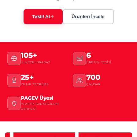
Teklif Al
Ürünleri İncele
105+
6
ÜLKEYE İHRACAT
ÜRETIM TESISI
25+
700
YILLIK TECRÜBE
ÇALIŞAN
PAGEV Üyesi
PLASTIK SANAYICILERI
DERNEĞI