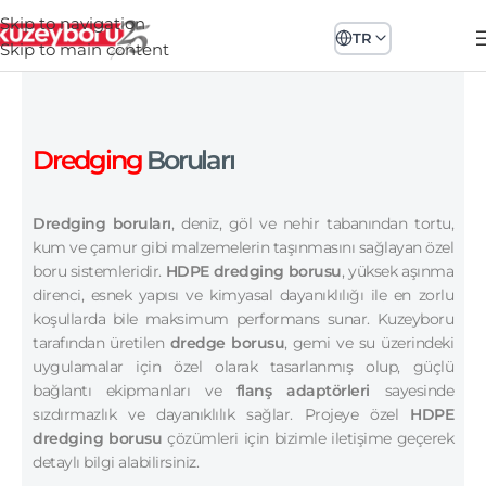
Skip to navigation
TR
Skip to main content
Dredging
Boruları
Dredging boruları
, deniz, göl ve nehir tabanından tortu,
kum ve çamur gibi malzemelerin taşınmasını sağlayan özel
boru sistemleridir.
HDPE dredging borusu
, yüksek aşınma
direnci, esnek yapısı ve kimyasal dayanıklılığı ile en zorlu
koşullarda bile maksimum performans sunar. Kuzeyboru
tarafından üretilen
dredge borusu
, gemi ve su üzerindeki
uygulamalar için özel olarak tasarlanmış olup, güçlü
bağlantı ekipmanları ve
flanş adaptörleri
sayesinde
sızdırmazlık ve dayanıklılık sağlar. Projeye özel
HDPE
dredging borusu
çözümleri için bizimle iletişime geçerek
detaylı bilgi alabilirsiniz.