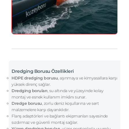
Dredging Borusu Özellikleri
HDPE dredging borusu
, aşınmaya ve kimyasallara karşı
yüksek direnç sağlar.
Dredging boruları
, su altında ve yüzeyinde kolay
montaj ve esnek kullanım imkânı sunar.
Dredge borusu
, zorlu deniz koşullarına ve sert
malzemelere karşı dayanıklıdır.
Flanş adaptörleri ve bağlantı ekipmanları sayesinde
sızdırmaz ve güvenli montaj sağlar.
Yüzen dredging boruları
, yüzer pontonlarla uyumlu