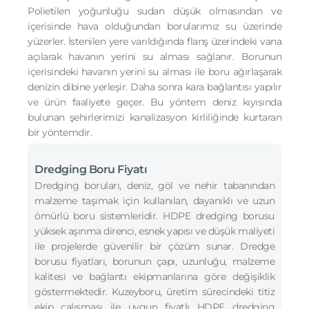
Polietilen yoğunluğu sudan düşük olmasından ve
içerisinde hava olduğundan borularımız su üzerinde
yüzerler. İstenilen yere varıldığında flanş üzerindeki vana
açılarak havanın yerini su alması sağlanır. Borunun
içerisindeki havanın yerini su alması ile boru ağırlaşarak
denizin dibine yerleşir. Daha sonra kara bağlantısı yapılır
ve ürün faaliyete geçer. Bu yöntem deniz kıyısında
bulunan şehirlerimizi kanalizasyon kirliliğinde kurtaran
bir yöntemdir.
Dredging Boru Fiyatı
Dredging boruları, deniz, göl ve nehir tabanından
malzeme taşımak için kullanılan, dayanıklı ve uzun
ömürlü boru sistemleridir. HDPE dredging borusu
yüksek aşınma direnci, esnek yapısı ve düşük maliyeti
ile projelerde güvenilir bir çözüm sunar. Dredge
borusu fiyatları, borunun çapı, uzunluğu, malzeme
kalitesi ve bağlantı ekipmanlarına göre değişiklik
göstermektedir. Kuzeyboru, üretim sürecindeki titiz
ekip çalışması ile uygun fiyatlı HDPE dredging