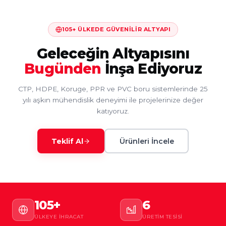
105+ ÜLKEDE GÜVENILIR ALTYAPI
Geleceğin Altyapısını
Bugünden
İnşa Ediyoruz
CTP, HDPE, Koruge, PPR ve PVC boru sistemlerinde 25
yılı aşkın mühendislik deneyimi ile projelerinize değer
katıyoruz.
Teklif Al
Ürünleri İncele
105+
6
ÜLKEYE İHRACAT
ÜRETIM TESISI