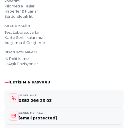
Yönetim
Kilometre Taşları
Haberler & Fuarlar
Sürdürülebilirlik
ARGE & KALITE
Test Laboratuvarları
Kalite Sertifikalarımız
Araştırma & Geliştirme
İNSAN KAYNAKLARI
İK Politikamız
Açık Pozisyonlar
İLETIŞIM & BAŞVURU
GENEL HAT
0382 266 23 03
GENEL MERKEZ
[email protected]