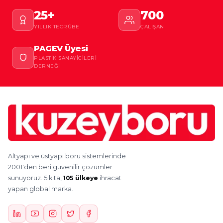
25+
700
YILLIK TECRÜBE
ÇALIŞAN
PAGEV Üyesi
PLASTIK SANAYICILERI
DERNEĞI
Altyapı ve üstyapı boru sistemlerinde
2001'den beri güvenilir çözümler
sunuyoruz. 5 kıta,
105 ülkeye
ihracat
yapan global marka.