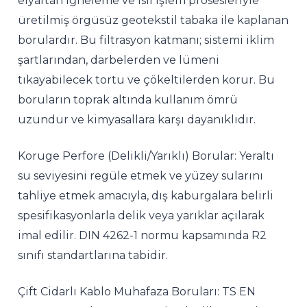
elyaftan iğneleme ve ısıl işlem prosesleriyle
üretilmiş örgüsüz geotekstil tabaka ile kaplanan
borulardır. Bu filtrasyon katmanı; sistemi iklim
şartlarından, darbelerden ve lümeni
tıkayabilecek tortu ve çökeltilerden korur. Bu
boruların toprak altında kullanım ömrü
uzundur ve kimyasallara karşı dayanıklıdır.
Koruge Perfore (Delikli/Yarıklı) Borular: Yeraltı
su seviyesini regüle etmek ve yüzey sularını
tahliye etmek amacıyla, dış kaburgalara belirli
spesifikasyonlarla delik veya yarıklar açılarak
imal edilir. DIN 4262-1 normu kapsamında R2
sınıfı standartlarına tabidir.
Çift Cidarlı Kablo Muhafaza Boruları: TS EN