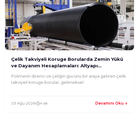
Çelik Takviyeli Koruge Borularda Zemin Yükü
ve Dayanım Hesaplamaları: Altyapı
Mühendisleri İçin Rehber
Polimerin direnci ve çeliğin gücünü bir araya getiren çelik
takviyeli koruge borular, geleneksel
03 Ağu 2026
4 dk
Devamını Oku