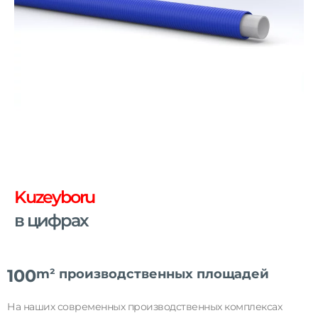
ТРУБЫ PE-XB И PE-RT
Наслаждайтесь комфортным и эффективным
теплом! Наши гибкие и термостойкие трубы
Kuzeyboru
специально разработаны для систем «теплый
пол».
в цифрах
100
m² производственных площадей
На наших современных производственных комплексах