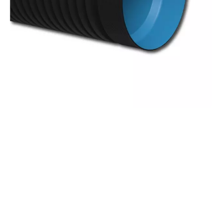
ГОФРИРОВАННЫЕ
ТРУБЫ
Лучшее решение для вашей инфраструктуры!
Диаметры от 100 до 1000 мм с раструбным или
муфтовым соединением, а также
армированные сталью варианты от 800 до
2400 мм.