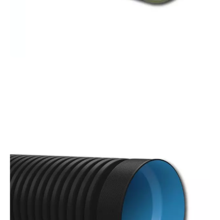
СТЕКЛОПЛАСТИКОВЫЕ
ТРУБЫ (GRP)
Придайте уникальность вашим проектам со
стеклопластиковыми трубами Kuzeyboru! Это
долговечное и надежное решение с широким
диапазоном диаметров от 300 до 4000 мм.