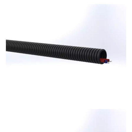
ТРУБЫ ИЗ ППР (PPR)
Повысьте ценность ваших проектов
инженерных сетей зданий! Наши трубы из
ППР — это надежное, прочное и экономичное
решение.
ТРУБЫ ДЛЯ
ТЕЛЕКОММУНИКАЦИЙ
Обеспечьте безопасность ваших линий связи!