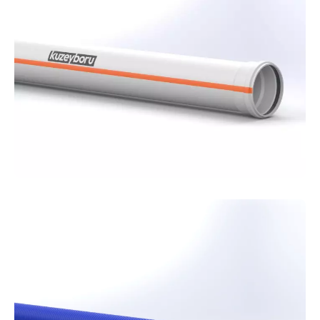
Наши телекоммуникационные трубы — это
долговечное решение для защиты кабелей от
внешних воздействий.
ТРУБЫ ИЗ НПВХ (PVC-U)
Завершайте монтаж внутренних сетей с
уверенностью! Наши трубы из НПВХ — это
практичное, долговечное и экономичное
решение для ваших проектов.