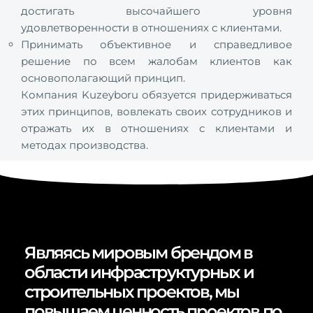
достигать высочайшего уровня
удовлетворенности в отношениях с клиентами.
Принимать объективное и справедливое
решение по всем жалобам клиентов как
основополагающий принцип.
Компания Kuzeyboru обязуется придерживаться
этих принципов, вовлекать своих сотрудников и
отражать их в отношениях с клиентами и
методах производства.
Являясь мировым брендом в
области инфраструктурных и
строительных проектов, мы
повышаем ценность проектов по