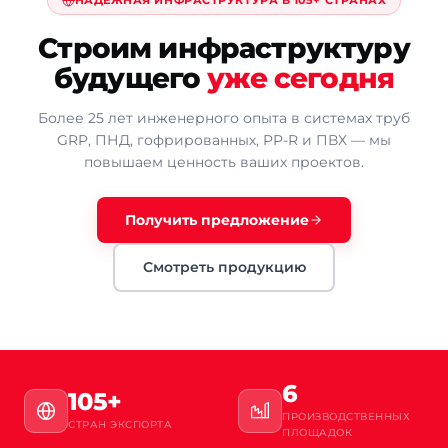
Строим инфраструктуру
будущего
уже сегодня
Более 25 лет инженерного опыта в системах труб
GRP, ПНД, гофрированных, PP-R и ПВХ — мы
повышаем ценность ваших проектов.
Получить предложение
Смотреть продукцию
6
105+
ПРОИЗВОДСТВЕННЫХ
СТРАН ЭКСПОРТА
ПЛОЩАДОК