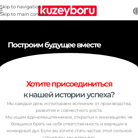
Skip to navigation
Skip to main content
Построим будущее вместе
Хотите присоединиться
к нашей истории успеха?
Мы каждый день испытываем волнение от производства,
развития и совместного роста.
Мы ищем единомышленников, открытых к инновациям, не
боящихся брать на себя ответственность и верящих в
командный дух. Если вы хотите стать частью этой сильной
структуры, мы ждем вас.