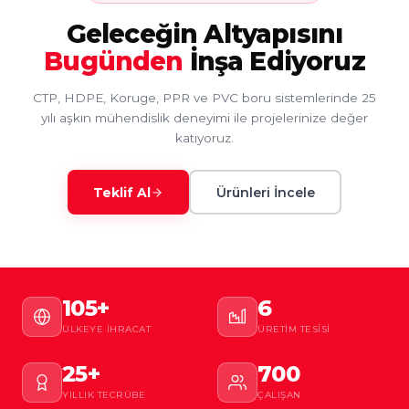
Geleceğin Altyapısını
Bugünden
İnşa Ediyoruz
CTP, HDPE, Koruge, PPR ve PVC boru sistemlerinde 25
yılı aşkın mühendislik deneyimi ile projelerinize değer
katıyoruz.
Teklif Al
Ürünleri İncele
105+
6
ÜLKEYE İHRACAT
ÜRETIM TESISI
25+
700
YILLIK TECRÜBE
ÇALIŞAN