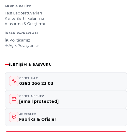
ARGE & KALITE
Test Laboratuvarları
Kalite Sertifikalarımız
Araştırma & Geliştirme
İNSAN KAYNAKLARI
İK Politikamız
Açık Pozisyonlar
İLETIŞIM & BAŞVURU
GENEL HAT
0382 266 23 03
GENEL MERKEZ
[email protected]
ADRESLER
Fabrika & Ofisler