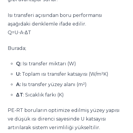
Isı transferi açısından boru performansı
aşağıdaki denklemle ifade edilir.
Q=U⋅A⋅ΔT
Burada;
Q:
Isı transfer miktarı (W)
U:
Toplam ısı transfer katsayısı (W/m²K)
A:
Isı transfer yüzey alanı (m²)
ΔT
: Sıcaklık farkı (K)
PE-RT boruların optimize edilmiş yüzey yapısı
ve düşük ısı direnci sayesinde U katsayısı
artırılarak sistem verimliliği yükseltilir.