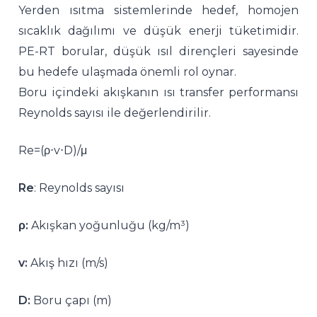
Yerden ısıtma sistemlerinde hedef, homojen
sıcaklık dağılımı ve düşük enerji tüketimidir.
PE-RT borular, düşük ısıl dirençleri sayesinde
bu hedefe ulaşmada önemli rol oynar.
Boru içindeki akışkanın ısı transfer performansı
Reynolds sayısı ile değerlendirilir.
Re=(ρ⋅v⋅D)/μ
Re
: Reynolds sayısı
ρ:
Akışkan yoğunluğu (kg/m³)
v:
Akış hızı (m/s)
D:
Boru çapı (m)