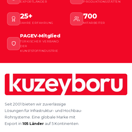
EXPORTLÄNDER
PRODUKTIONSSTÄTTEN
25+
700
JAHRE ERFAHRUNG
MITARBEITER
PAGEV-Mitglied
TÜRKISCHER VERBAND
DER
KUNSTSTOFFINDUSTRIE
Seit 2001 bieten wir zuverlässige
Lösungen für Infrastruktur- und Hochbau-
Rohrsysteme. Eine globale Marke mit
Export in
105 Länder
auf 5 Kontinenten.