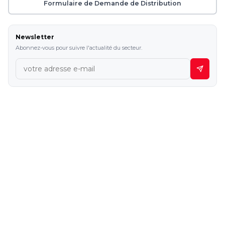
Formulaire de Demande de Distribution
Newsletter
Abonnez-vous pour suivre l'actualité du secteur.
SOCIÉTÉS DU GROUPE & PARTENAIRES
Kuzeyboru
Maxi
boru
Spor
Pipe
burada
etkiniz
Services de la société de l'information
·
Confidentialité et Sécurité
·
Protection des Données (PDCP)
·
Politique de Cookies
Kuzeyboru © 2026 Tous droits réservés
PAGEV