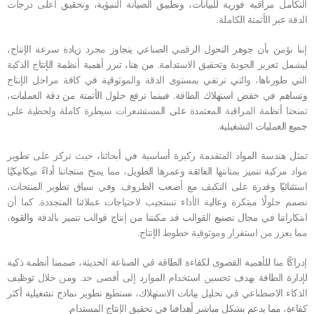
التكامل مراقبة فورية للبيانات، وتطبيق الصيانة التنبؤية، وتحقيق أعلى درجات
الدقة عبر الأتمتة الكاملة.
إننا نؤمن بأن جوهر التحول الرقمي الصناعي يتجاوز مجرد زيادة سرعة الإنتاج،
ليشمل تعزيز الجودة وتحقيق الاستدامة. من هنا، تبرز أهمية أنظمة الإنتاج الذكية
التي طورناها، والتي ترتقي بمستوى الدقة والموثوقية في كافة مراحل الإنتاج
وتساهم في خفض استهلاك الطاقة. فبينما ترفع حلول الأتمتة من دقة العمليات،
تمنحنا أنظمة المراقبة المعتمدة على المستشعرات سيطرة كاملة ولحظية على
جميع العمليات التشغيلية.
تمثل هندسة المواد المتقدمة ركيزة أساسية في أبحاثنا، حيث نركز على تطوير
مواد مركبة تتميز بمتانتها الفائقة وعمرها الطويل، مما يمنح منتجاتنا أداءً ميكانيكيًا
استثنائيًا وقدرة على التكيف مع أصعب الظروف. وفي سياق تطوير المنتجات،
نصمم حلولًا مبتكرة وعالية الأداء تستجيب لاحتياجات عملائنا المتجددة. كما أن
ابتكاراتنا في مجال تصنيع القوالب قد مكنتنا من إنتاج قوالب تتميز بالدقة والقوة،
مما يعزز من استقرار وموثوقية خطوط الإنتاج.
إدراكًا منا للأهمية القصوى لكفاءة الطاقة في الصناعة الحديثة، صممنا أنظمة ذكية
لإدارة الطاقة بهدف تحسين استخدام الموارد إلى أقصى حد. ومن خلال توظيف
الذكاء الاصطناعي في تحليل بيانات الاستهلاك، نستطيع تطوير نماذج تشغيلية أكثر
كفاءة، مما يدعم بشكل مباشر أهدافنا في تحقيق الإنتاج المستدام.