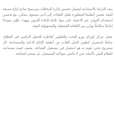
يمتد التزامنا بالاستدامة ليشمل تحسين إدارة المخلفات وترسيخ نماذج إنتاج صديقة
للبيئة. تضمن أنظمتنا المتطورة تقليل النفايات إلى أدنى مستوى ممكن، مع تحسين
استخدام الموارد عبر الاعتماد على مواد قابلة لإعادة التدوير. وبهذا، نكوّن نموذجًا
إنتاجيًا متكاملًا يوازن بين الكفاءة التشغيلية والمسؤولية البيئية.
يعمل مركز كوزاي بورو للبحث والتطوير كقاطرة للتحول الرقمي في القطاع،
ساعيًا باستمرار لتطوير الجيل القادم من أنظمة الإنتاج الذكية والمستدامة. كل
مشروع بحثي نقوم به هو استثمار في مستقبل الصناعة، يضيف قيمة مستدامة
للنظام البيئي بأكمله. نحن لا نكتفي بمواكبة المستقبل، بل نسعى لصناعته.