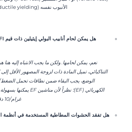
الأنبوب نفسه (ductile yielding) وليس من واجهة اللحام (brittle failure).
نعم، يمكن لحامها. ولكن ما يجب الانتباه إليه هنا 
التناكبائي، تميل المادة ذات لزوجة المصهور الأقل إلى
الوضع، يجب البقاء ضمن نطاقات تحمل الضغط/ا
غرام/10 دقائق) بفضل الضغط الذاتي داخل الحجم المحدود.
هل تفقد الحشوات المطاطية المستخدمة في أنظمة الأن