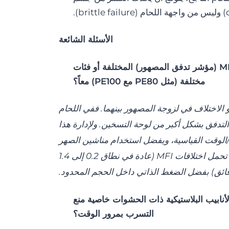
الأسئلة الشائعة
هل يمكن لحام أنابيب البولي إيثيلين ذات قيم MFI (مؤشر تدفق المصهور) المختلفة أو فئات
مختلفة (مثل PE80 مع PE100) معاً؟
هو الاختلاف في لزوجة المصهور بينهما. ففي اللحام
 التدفق بشكل أكبر من لوحة التسخين. ولإدارة هذا
لوقت القياسية، ويفضل استخدام مناشين الصهر
الكهربائي (EF)؛ نظراً لأن مناشين EF يمكنها بسهولة تحمل اختلافات MFI (عادة في نطاق 0.2 إلى 1.4
ابيب البلاستيكية ذات الحشوات خاصية منع
التسرب بمرور الوقت؟