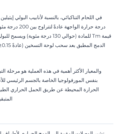
قيمة Tm للمادة (حوالي 130 درجة مئ
والمعيار الأكثر أهمية في هذه العملية هو مرحلة ال
بنفس المورفولوجيا الخاصة بالجسم الرئيسي للأ
المتبقية (residual stresses) ستسب
تشير الوصلات المقببة إلى الدمج الحراري لأطراف ا