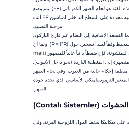
والمتغير الأكثر تقدمًا من الناحية التكنولوجية في هذه الفئة هو لحام الصهر الكهربائي (EF). يتم وضع
مقاومات أسلاك النحاس أو السبائك ذات مقاومة أومية محددة على السطح الداخلي لمناشين EF أثناء
مرحلة التصنيع.
ا القطعة الإضافية إلى النظام عبر قارئ الباركود.
حيط وفقاً لمبدأ تسخين جول (P = I
R). وبما أن
2
التمدد الحراري للبوليمر مقيد بالجدار الخارجي للمنشونة، فإن ضغطاً ذاتياً عالياً للمصهور (melt
منطقة إحكام خالية من العيوب. وفي لحام الصهر
هربائي، يعد توافق مؤشر تدفق المصهور (MFI) المتغير الثرموديناميكي الأساسي الذي يحدد جودة
الصهر.
Contalı Sistemler)
مد على ميكانيكا ضغط المواد اللزوجية المرنة. وفي