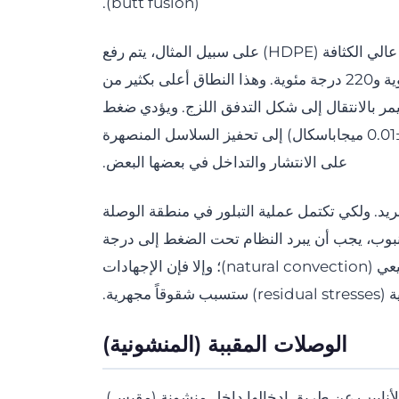
(butt fusion).
في اللحام التناكبائي، بالنسبة لأنابيب البولي إيثيلين عالي الكثافة (HDPE) على سبيل المثال، يتم رفع
درجة حرارة الواجهة عادةً لتتراوح بين 200 درجة مئوية و220 درجة مئوية. وهذا النطاق أعلى بكثير من
وية) ويسمح للبوليمر بالانتقال إلى شكل التدفق اللزج. ويؤدي ضغط
الدمج المطبق بعد سحب لوحة التسخين (عادةً 0.15±0.01 ميجاباسكال) إلى تحفيز السلاسل المنصهرة
على الانتشار والتداخل في بعضها البعض.
تبريد. ولكي تكتمل عملية التبلور في منطقة الوصلة
نبوب، يجب أن يبرد النظام تحت الضغط إلى درجة
الحرارة المحيطة عن طريق الحمل الحراري الطبيعي (natural convection)؛ وإلا فإن الإجهادات
ب شقوقاً مجهرية.
الوصلات المقببة (المنشونية)
لأنابيب عن طريق إدخالها داخل منشونة (مقبس).