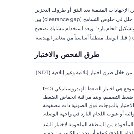
 فإن "البيضاوية" (ovality) الناتجة عن الإجهادات المتبقية بعد البثق أو ظروف التخزين
في الأنابيب البلاستيكية الحرارية يمكن أن تؤدي إلى خلل في خلوص التسامح (clearance gap) بين
تشكيل "لحام بارد". ويعد استخدام مشابك تصحيح
طرق الفحص والاختبار
خلال طرق اختبار إتلافية وغير إتلافية (NDT).
الاختبارات غير الإتلافية: الطريقة الأكثر تطبيقاً في الموقع هي اختبار الضغط الهيدروستاتيكي (ISO
لء النظام بالماء ورفعه عادة إلى 1.5 ضعف ضغط التصميم، ويتم مراقبة انخفاض الضغط.
الاختبار بالموجات فوق الصوتية ذات مصفوفة
ت المأخوذة من المنطقة الملحومة لاختبار الشد
أو اختبار التقشير (Peel Test). وفي اللحام الناجح، يُتوقع أن يحدث الكسر من جسم