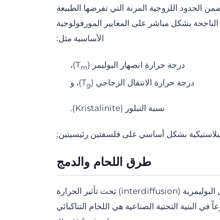
ضمن الحدود اللزوجية المرنة التي تفرضها الطبيعة
يل الناجحة بشكل مباشر على المعايير المورفولوجية
الأساسية مثل:
درجة حرارة انصهار البوليمر (T
)،
m
درجة حرارة الانتقال الزجاجي (T
)، و
g
نسبة التبلور (Kristalinite).
البلاستيكية بشكل أساسي على فلسفتين رئيسيتين:
طرق اللحام والدمج
تعتمد عملية اللحام (الدمج) على مبدأ تداخل السلاسل البوليمرية (interdiffusion) تحت تأثير الحرارة
في البنية التحتية الصناعية هي اللحام التناكبائي