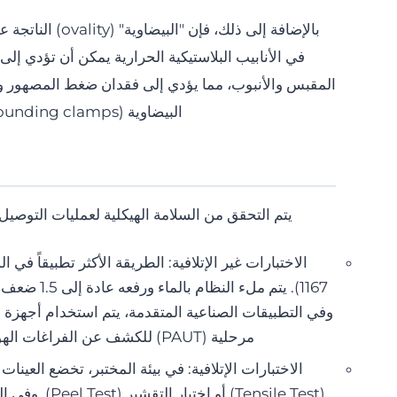
بالإضافة إلى ذلك،
المقبس والأنبوب، مما يؤدي إلى فقدان ضغط المصهور و
البيضاوية (rounding clamps) قبل الوصل متطلباً أساسياً من معايير الهندسة.
يتم التحقق من السلامة الهيكلية لعمليات التوصيل من 
1167). يتم م
وفي التطبيقات الصناعية المتقدمة، يتم استخدام أجهزة 
مرحلية (PAUT) للكشف عن الفراغات الهوائية أو عيوب اللحام البارد في واجهة الوصلة.
الاختبارات الإتلافية: في بيئة المختبر، تخضع العينا
(Tensile Test) 