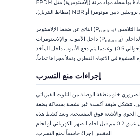
الأنظمة ذات الحشوات، يتم توفير حاجز منع التسرب عادةً بواسطة مواد مرنة (إلاستومرية) مثل EPDM
بيلين ديين مونومر) أو NBR (مطاط النتريل).
 التلامس (P
) الناتج عن ضغط الإلاستومر
contact
داخلي (P
) داخل الأنبوب. والإلاستومرات
internal
هي مواد غير قابلة للانضغاط ذات نسبة بواسون عالية (حوالي 0.5). وعندما يتم دفع الأنبوب داخل المأخذ
 الحشوة في الاتجاه القطري وتملأ مجراها تماماً.
إجراءات منع التسرب
لضروري خلو منطقة الوصلة من التلوث الفيزيائي
يثيلين، تتشكل طبقة أكسدة غير نشطة بسماكة بضعة
 الجوي والأشعة فوق البنفسجية. ويعد كشط هذه
الطبقة باستخدام كاشطات ميكانيكية (scraper) حتى عمق 0.2 مم قبل لحام الصهر الكهربائي أو لحام
المقبس إجراءً حاسماً لمنع التسرب.