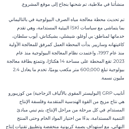
منشأتنا في ملاطية، تم شحنها بنجاح إلى موقع المشروع.
تم تحديث محطة معالجة مياه الصرف البيولوجية في بالتاليماني
بما يتماشى مع سياسات İSKİ البيئية المستدامة، وهي تقدم
خدماتها لمناطق: بي أوغلو، شيشلي، بشيكتاش، أيوب سلطان،
كاغيتهانه وساريير. بدأت المحطة العمل كمرفق للمعالجة الأولية
منذ عام 1997، واعتمدت نظام المعالجة البيولوجية منذ عام
2023. تقع المحطة على مساحة 14 هكتارًا، وتتمتع بطاقة معالجة
بيولوجية تبلغ 600,000 متر مكعب يوميًا، تخدم ما يعادل 2.4
مليون نسمة.
أنابيب GRP (البوليستر المقوى بالألياف الزجاجية) من كوزيبورو
هي نتاج مزيج من القوة الهندسية المتقدمة وفلسفة الإنتاج
المستدام. في كل مرحلة من مراحل الإنتاج، يتم تبني مبادئ
التنمية المستدامة، بدءًا من اختيار المواد الخام وحتى المنتج
النهائي، مع استهداف بصمة كربونية منخفضة وتطبيق تقنيات إنتاج