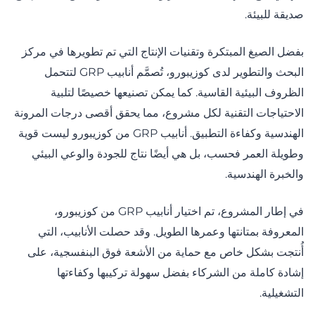
صديقة للبيئة.
بفضل الصيغ المبتكرة وتقنيات الإنتاج التي تم تطويرها في مركز
البحث والتطوير لدى كوزيبورو، تُصمَّم أنابيب GRP لتتحمل
الظروف البيئية القاسية. كما يمكن تصنيعها خصيصًا لتلبية
الاحتياجات التقنية لكل مشروع، مما يحقق أقصى درجات المرونة
الهندسية وكفاءة التطبيق. أنابيب GRP من كوزيبورو ليست قوية
وطويلة العمر فحسب، بل هي أيضًا نتاج للجودة والوعي البيئي
والخبرة الهندسية.
في إطار المشروع، تم اختيار أنابيب GRP من كوزيبورو،
المعروفة بمتانتها وعمرها الطويل. وقد حصلت الأنابيب، التي
أُنتجت بشكل خاص مع حماية من الأشعة فوق البنفسجية، على
إشادة كاملة من الشركاء بفضل سهولة تركيبها وكفاءتها
التشغيلية.