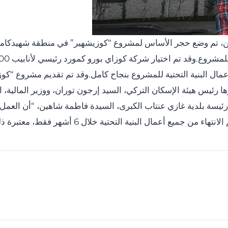
ن، تم وضع حجر الأساس لمشروع “كوزيشهير” في منطقة شهيدكاميل 
 رسمية حضرها رئيس هيئة الإسكان التركي، السيد إرجون توران، ووزير الما