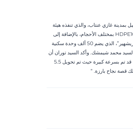
بمدينة غازي عنتاب، والذي تنفذه هيئة
الإسكان التركية (TOKİ) بأعمال البنية التحتية والتنظيم البيئي للمشروع.وقد تم اختيار شركة كوزاي بورو كمورد رئيسي لأنابيب HDPE100 بمختلف الأحجام، بالإضافة إلى
قطع الغيار وأنابيب الاتصالات، حيث نجحت الشركة في تنفيذ أعمال البنية التحتية للمشروع بنجاح كامل.وقد تم تقديم مشروع “كوزيشهير”، الذي يضم 50 ألف وحدة سكنية
لية، السيد محمد شيمشك. وأكد السيد توران أن
المشروع يمثل بناءً جديدًا لمدينة متكاملة. من جانبها، أوضحت رئيسة بلدية غازي عنتاب الكبرى، السيدة فاطمة شاهين، “أن العمل قد تم بسرعة كبيرة حيث تم تحويل 5.5