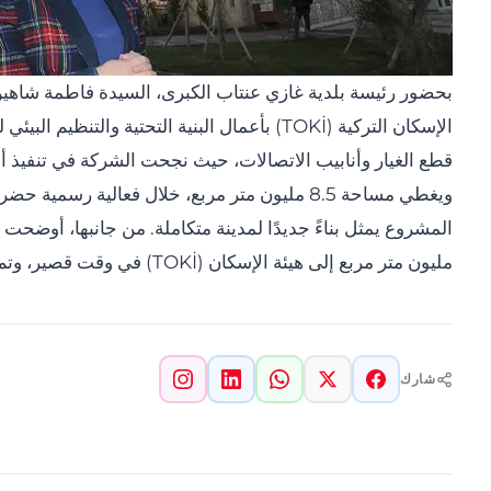
بحضور رئيسة بلدية غازي عنتاب الكبرى، السيدة فاطمة شاهي
ويغطي مساحة 8.5 مليون متر مربع، خلال فعالية
مليون متر مربع إلى هيئة الإسكان (TOKİ) في وقت قصير، وتم الانتهاء من جميع أعمال البنية التحتية خلال 6 أشهر فقط، معتبرة ذلك قصة نجاح بارزة. “
شارك