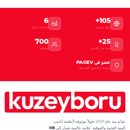
6
105+
دولة تصدير
منشآت إنتاج
700
25+
سنة من الخبرة
موظف
عضو في PAGEV
جمعية صناعيي البلاستيك
نقدّم منذ عام 2001 حلولاً موثوقة لأنظمة أنابيب
البنية التحتية والفوقية. علامة عالمية تصدّر إلى
105