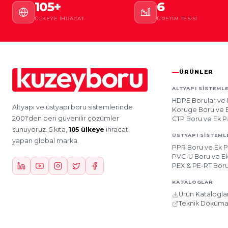
105+
6
ÜLKEYE İHRACAT
ÜRETIM TESISI
ÜRÜNLER
ALTYAPI SISTEMLE
HDPE Borular ve 
Altyapı ve üstyapı boru sistemlerinde
Koruge Boru ve E
2001'den beri güvenilir çözümler
CTP Boru ve Ek P
sunuyoruz. 5 kıta,
105 ülkeye
ihracat
ÜSTYAPI SISTEML
yapan global marka.
PPR Boru ve Ek P
PVC-U Boru ve Ek
PEX & PE-RT Boru
KATALOGLAR
Ürün Kataloglar
Teknik Döküma