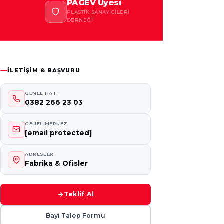
PAGEV Üyesi
PLASTIK SANAYICILERI
DERNEĞI
İLETIŞIM & BAŞVURU
GENEL HAT
0382 266 23 03
GENEL MERKEZ
[email protected]
ADRESLER
Fabrika & Ofisler
Teklif Al
Bayi Talep Formu