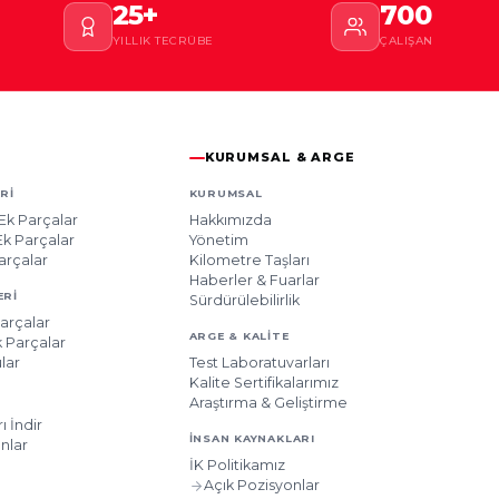
25+
700
YILLIK TECRÜBE
ÇALIŞAN
KURUMSAL & ARGE
RI
KURUMSAL
Ek Parçalar
Hakkımızda
k Parçalar
Yönetim
arçalar
Kilometre Taşları
Haberler & Fuarlar
ERI
Sürdürülebilirlik
arçalar
ARGE & KALITE
 Parçalar
lar
Test Laboratuvarları
Kalite Sertifikalarımız
Araştırma & Geliştirme
ı İndir
İNSAN KAYNAKLARI
nlar
İK Politikamız
Açık Pozisyonlar