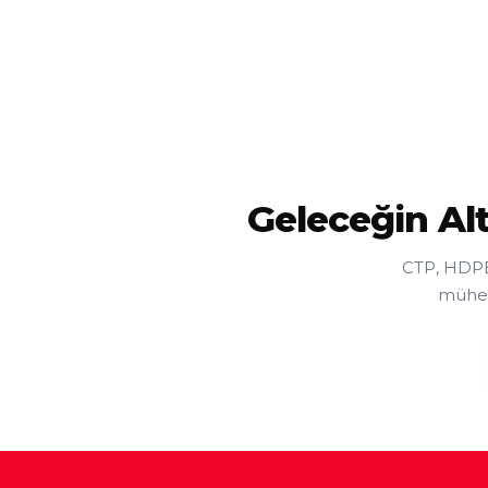
Geleceğin Al
CTP, HDPE,
mühend