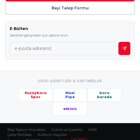
Bayi Talep Formu
E-Bülten
Sektörel gelişmeler için abone olun.
GRUP ŞIRKETLERI & PARTNERLER
Kuzeyboru
Maxi
boru
Spor
Pipe
burada
etkiniz
Bilgi Toplum Hizmetleri
·
Gizlilik ve Güvenlik
·
KVKK
·
Çerez Politikası
·
Kullanım Koşulları