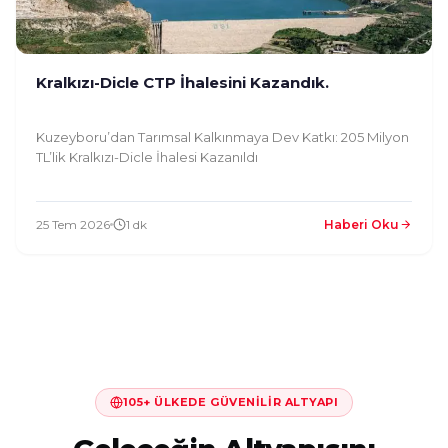
Kralkızı-Dicle CTP İhalesini Kazandık.
Kuzeyboru’dan Tarımsal Kalkınmaya Dev Katkı: 205 Milyon
TL’lik Kralkızı-Dicle İhalesi Kazanıldı
25 Tem 2026
1 dk
Haberi Oku
105+ ÜLKEDE GÜVENILIR ALTYAPI