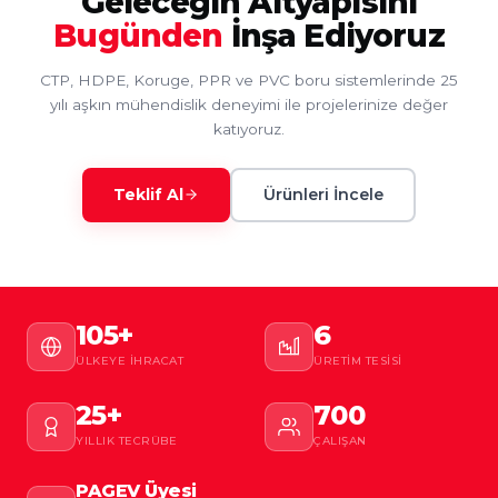
Geleceğin Altyapısını
Bugünden
İnşa Ediyoruz
CTP, HDPE, Koruge, PPR ve PVC boru sistemlerinde 25
yılı aşkın mühendislik deneyimi ile projelerinize değer
katıyoruz.
Teklif Al
Ürünleri İncele
105+
6
ÜLKEYE İHRACAT
ÜRETIM TESISI
25+
700
YILLIK TECRÜBE
ÇALIŞAN
PAGEV Üyesi