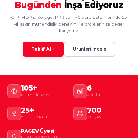
Bugünden
İnşa Ediyoruz
CTP, HDPE, Koruge, PPR ve PVC boru sistemlerinde 25
yılı aşkın mühendislik deneyimi ile projelerinize değer
katıyoruz.
Teklif Al
Ürünleri İncele
105+
6
ÜLKEYE İHRACAT
ÜRETIM TESISI
25+
700
YILLIK TECRÜBE
ÇALIŞAN
PAGEV Üyesi
PLASTIK SANAYICILERI