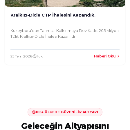
Kralkızı-Dicle CTP İhalesini Kazandık.
Kuzeyboru’dan Tarımsal Kalkınmaya Dev Katkı: 205 Milyon
TL’lik Kralkızı-Dicle İhalesi Kazanıldı
25 Tem 2026
1 dk
Haberi Oku
105+ ÜLKEDE GÜVENILIR ALTYAPI
Geleceğin Altyapısını