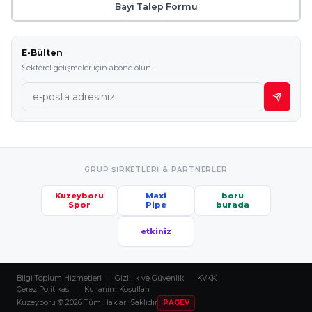
Bayi Talep Formu
E-Bülten
Sektörel gelişmeler için abone olun.
GRUP ŞIRKETLERI & PARTNERLER
Kuzeyboru
Maxi
boru
Spor
Pipe
burada
etkiniz
Bilgi Toplum Hizmetleri
·
Gizlilik ve Güvenlik
·
KVKK
·
Çerez Politikası
·
Kullanım Koşulları
Kuzeyboru © 2026 Tüm Hakları Saklıdır
PAGEV