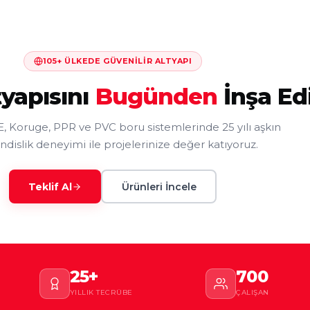
105+ ÜLKEDE GÜVENILIR ALTYAPI
tyapısını
Bugünden
İnşa Ed
 Koruge, PPR ve PVC boru sistemlerinde 25 yılı aşkın
islik deneyimi ile projelerinize değer katıyoruz.
Teklif Al
Ürünleri İncele
25+
700
YILLIK TECRÜBE
ÇALIŞAN