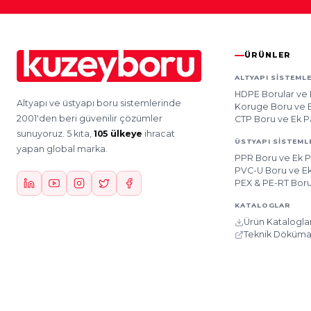
ÜRÜNLER
ALTYAPI SISTEMLE
HDPE Borular ve 
Altyapı ve üstyapı boru sistemlerinde
Koruge Boru ve E
2001'den beri güvenilir çözümler
CTP Boru ve Ek P
sunuyoruz. 5 kıta,
105 ülkeye
ihracat
ÜSTYAPI SISTEML
yapan global marka.
PPR Boru ve Ek P
PVC-U Boru ve Ek
PEX & PE-RT Boru
KATALOGLAR
Ürün Kataloglar
Teknik Döküma