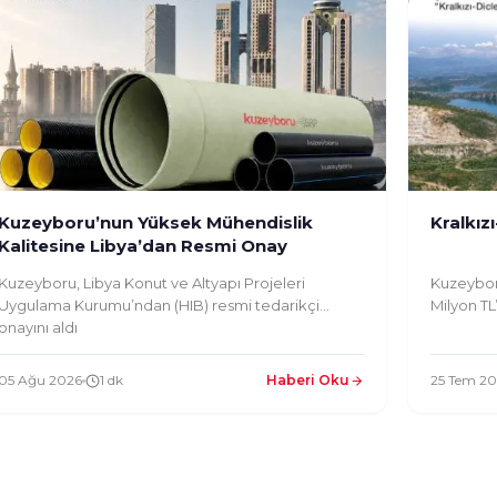
Kuzeyboru’nun Yüksek Mühendislik
Kralkız
Kalitesine Libya’dan Resmi Onay
Kuzeyboru, Libya Konut ve Altyapı Projeleri
Kuzeybor
Uygulama Kurumu’ndan (HIB) resmi tedarikçi
Milyon TL’
onayını aldı
05 Ağu 2026
1 dk
Haberi Oku
25 Tem 2