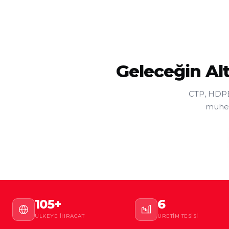
Geleceğin Al
CTP, HDPE,
mühend
105+
6
ÜLKEYE İHRACAT
ÜRETIM TESISI