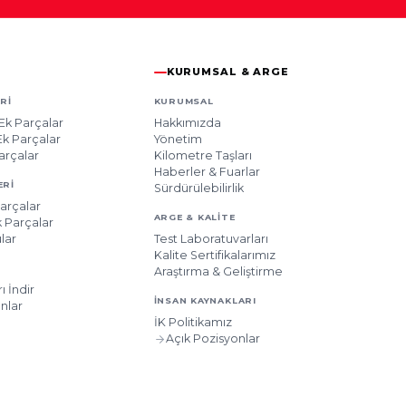
KURUMSAL & ARGE
RI
KURUMSAL
Ek Parçalar
Hakkımızda
k Parçalar
Yönetim
arçalar
Kilometre Taşları
Haberler & Fuarlar
ERI
Sürdürülebilirlik
arçalar
ARGE & KALITE
 Parçalar
lar
Test Laboratuvarları
Kalite Sertifikalarımız
Araştırma & Geliştirme
ı İndir
İNSAN KAYNAKLARI
nlar
İK Politikamız
Açık Pozisyonlar