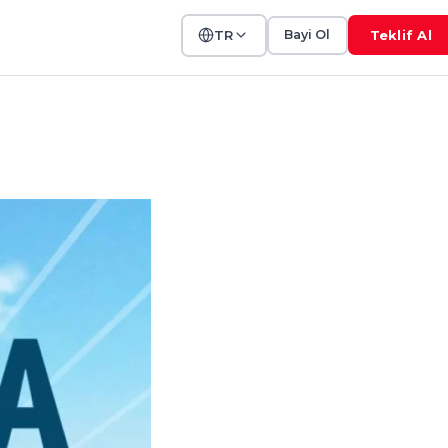
TR
Bayi Ol
Teklif Al