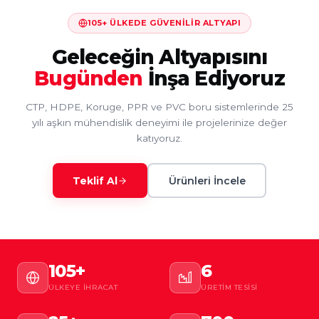
105+ ÜLKEDE GÜVENILIR ALTYAPI
Geleceğin Altyapısını
Bugünden
İnşa Ediyoruz
CTP, HDPE, Koruge, PPR ve PVC boru sistemlerinde 25
yılı aşkın mühendislik deneyimi ile projelerinize değer
katıyoruz.
Teklif Al
Ürünleri İncele
105+
6
ÜLKEYE İHRACAT
ÜRETIM TESISI