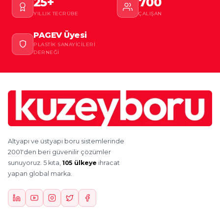
25+
700
YILLIK TECRÜBE
ÇALIŞAN
PAGEV Üyesi
PLASTIK SANAYICILERI
DERNEĞI
Altyapı ve üstyapı boru sistemlerinde
2001'den beri güvenilir çözümler
sunuyoruz. 5 kıta,
105 ülkeye
ihracat
yapan global marka.