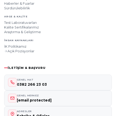
Haberler & Fuarlar
Sürdürülebilirlik
ARGE & KALITE
Test Laboratuvarları
Kalite Sertifikalarımız
Araştırma & Geliştirme
İNSAN KAYNAKLARI
İK Politikamız
Açık Pozisyonlar
İLETIŞIM & BAŞVURU
GENEL HAT
0382 266 23 03
GENEL MERKEZ
[email protected]
ADRESLER
Fabrika & Ofisler