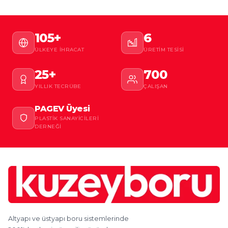
105+
6
ÜLKEYE İHRACAT
ÜRETIM TESISI
25+
700
YILLIK TECRÜBE
ÇALIŞAN
PAGEV Üyesi
PLASTIK SANAYICILERI
DERNEĞI
Altyapı ve üstyapı boru sistemlerinde