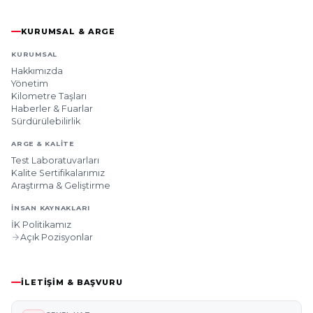
KURUMSAL & ARGE
KURUMSAL
Hakkımızda
Yönetim
Kilometre Taşları
Haberler & Fuarlar
Sürdürülebilirlik
ARGE & KALITE
Test Laboratuvarları
Kalite Sertifikalarımız
Araştırma & Geliştirme
İNSAN KAYNAKLARI
İK Politikamız
Açık Pozisyonlar
İLETIŞIM & BAŞVURU