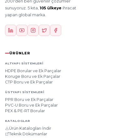
2001'den beri güvenilir çözümler
sunuyoruz. 5 kıta,
105 ülkeye
ihracat
yapan global marka.
ÜRÜNLER
ALTYAPI SISTEMLERI
HDPE Borular ve Ek Parçalar
Koruge Boru ve Ek Parçalar
CTP Boru ve Ek Parçalar
ÜSTYAPI SISTEMLERI
PPR Boru ve Ek Parçalar
PVC-U Boru ve Ek Parçalar
PEX & PE-RT Borular
KATALOGLAR
Ürün Katalogları İndir
Teknik Dökümanlar