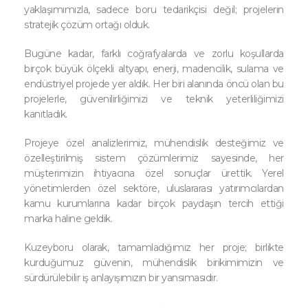
yaklaşımımızla, sadece boru tedarikçisi değil; projelerin
stratejik çözüm ortağı olduk.
Bugüne kadar, farklı coğrafyalarda ve zorlu koşullarda
birçok büyük ölçekli altyapı, enerji, madencilik, sulama ve
endüstriyel projede yer aldık. Her biri alanında öncü olan bu
projelerle, güvenilirliğimizi ve teknik yeterliliğimizi
kanıtladık.
Projeye özel analizlerimiz, mühendislik desteğimiz ve
özelleştirilmiş sistem çözümlerimiz sayesinde, her
müşterimizin ihtiyacına özel sonuçlar ürettik. Yerel
yönetimlerden özel sektöre, uluslararası yatırımcılardan
kamu kurumlarına kadar birçok paydaşın tercih ettiği
marka haline geldik.
Kuzeyboru olarak, tamamladığımız her proje; birlikte
kurduğumuz güvenin, mühendislik birikimimizin ve
sürdürülebilir iş anlayışımızın bir yansımasıdır.