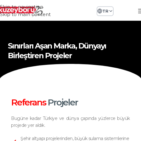
Skip to navigation
TR
Skip to main content
Sınırları Aşan Marka, Dünyayı
Birleştiren Projeler
Referans
Projeler
Bugüne kadar Türkiye ve dünya çapında yüzlerce büyük
projede yer aldık.
Şehir altyapı projelerinden, büyük sulama sistemlerine