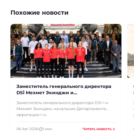
Похожие новости
Заместитель генерального директора
DSİ Мехмет Экинджи и
сопровождающая его делегация
Заместитель генерального директора DSİ г-н
осмотрели наше предприятие
Мехмет Экинджи, начальник Департамента
ирригации г-н
06 Авг 2026
1 мин
Читать новость