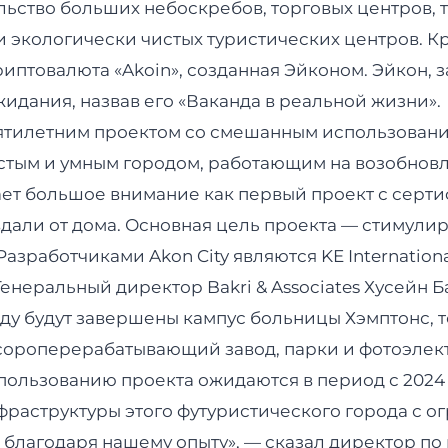
ельство больших небоскребов, торговых центров, 
и экологически чистых туристических центров. Кр
иптовалюта «Akoin», созданная Эйконом. Эйкон, з
идания, назвав его «Ваканда в реальной жизни».
есятилетним проектом со смешанным использование
стым и умным городом, работающим на возобновл
кает большое внимание как первый проект с серт
дали от дома. Основная цель проекта — стимули
азработчиками Akon City являются KE Internationa
 Генеральный директор Bakri & Associates Хусейн 
 году будут завершены кампус больницы Хэмптонс,
мусороперерабатывающий завод, парки и фотоэлек
пользованию проекта ожидаются в период с 2024 
нфраструктуры этого футуристического города с 
те благодаря нашему опыту», — сказал директор 