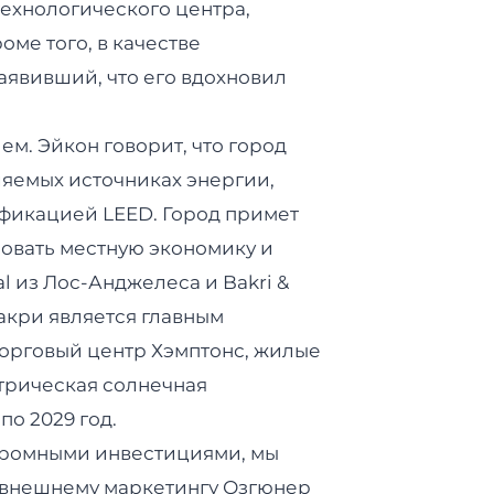
технологического центра,
оме того, в качестве
аявивший, что его вдохновил
м. Эйкон говорит, что город
яемых источниках энергии,
ификацией LEED. Город примет
ровать местную экономику и
l из Лос-Анджелеса и Bakri &
Бакри является главным
 торговый центр Хэмптонс, жилые
трическая солнечная
по 2029 год.
огромными инвестициями, мы
по внешнему маркетингу Озгюнер