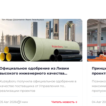
Официальное одобрение из Ливии
Принци
высокого инженерного качества
проект
Kuzeyboru
проект
Kuzeyboru получила официальное одобрение в
Познако
большо
качестве поставщика от Управления по
максими
реализации проектов
пропуск
05 Авг 2026
1 мин
Читать новость
04 Авг 2