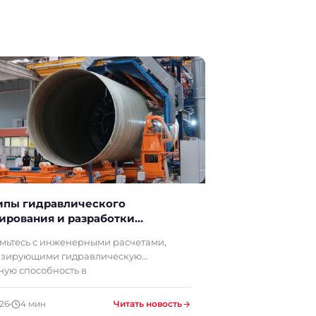
пы гидравлического
ирования и разработки
ов трубопроводов из СТП
мьтесь с инженерными расчетами,
го диаметра
зирующими гидравлическую
ную способность в
026
4 мин
Читать новость