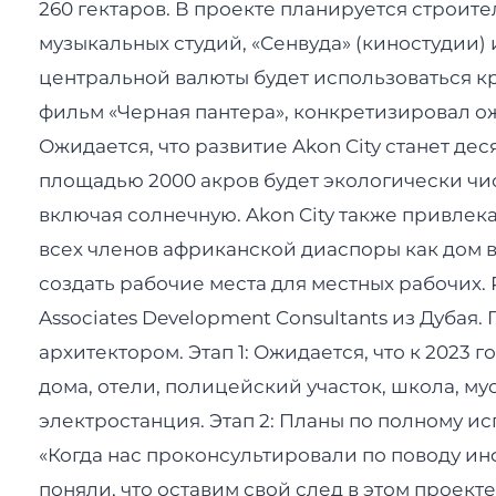
260 гектаров. В проекте планируется строит
музыкальных студий, «Сенвуда» (киностудии) 
центральной валюты будет использоваться кр
фильм «Черная пантера», конкретизировал ож
Ожидается, что развитие Akon City станет д
площадью 2000 акров будет экологически чи
включая солнечную. Akon City также привле
всех членов африканской диаспоры как дом в
создать рабочие места для местных рабочих. Р
Associates Development Consultants из Дубая.
архитектором. Этап 1: Ожидается, что к 2023
дома, отели, полицейский участок, школа, 
электростанция. Этап 2: Планы по полному ис
«Когда нас проконсультировали по поводу и
поняли, что оставим свой след в этом проек