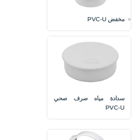
مخفض PVC-U
سدادة مياه صرف صحي
PVC-U