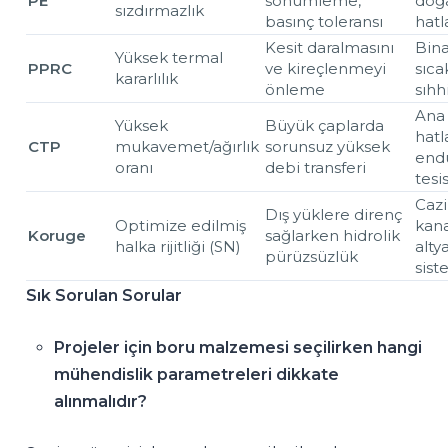
PE
sönümleme,
doğa
sızdırmazlık
basınç toleransı
hatl
Kesit daralmasını
Bina
Yüksek termal
PPRC
ve kireçlenmeyi
sıca
kararlılık
önleme
sıhh
Ana 
Yüksek
Büyük çaplarda
hatla
CTP
mukavemet/ağırlık
sorunsuz yüksek
endü
oranı
debi transferi
tesi
Cazi
Dış yüklere direnç
Optimize edilmiş
kana
Koruge
sağlarken hidrolik
halka rijitliği (SN)
alty
pürüzsüzlük
sist
Sık Sorulan Sorular
Projeler için boru malzemesi seçilirken hangi
mühendislik parametreleri dikkate
alınmalıdır?