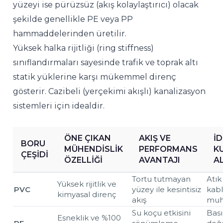
yüzeyi ise pürüzsüz (akış kolaylaştırıcı) olacak
şekilde genellikle PE veya PP
hammaddelerinden üretilir.
Yüksek halka rijitliği (ring stiffness)
sınıflandırmaları sayesinde trafik ve toprak altı
statik yüklerine karşı mükemmel direnç
gösterir. Cazibeli (yerçekimi akışlı) kanalizasyon
sistemleri için idealdir.
ÖNE ÇIKAN
AKIŞ VE
İ
BORU
MÜHENDISLIK
PERFORMANS
K
ÇEŞIDI
ÖZELLIĞI
AVANTAJI
A
Tortu tutmayan
Atık
Yüksek rijitlik ve
PVC
yüzey ile kesintisiz
kab
kimyasal direnç
akış
muh
Su koçu etkisini
Bası
Esneklik ve %100