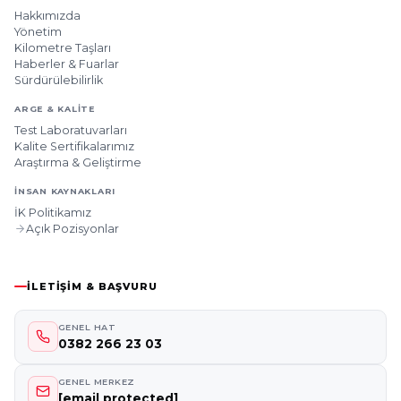
Hakkımızda
Yönetim
Kilometre Taşları
Haberler & Fuarlar
Sürdürülebilirlik
ARGE & KALITE
Test Laboratuvarları
Kalite Sertifikalarımız
Araştırma & Geliştirme
İNSAN KAYNAKLARI
İK Politikamız
Açık Pozisyonlar
İLETIŞIM & BAŞVURU
GENEL HAT
0382 266 23 03
GENEL MERKEZ
[email protected]