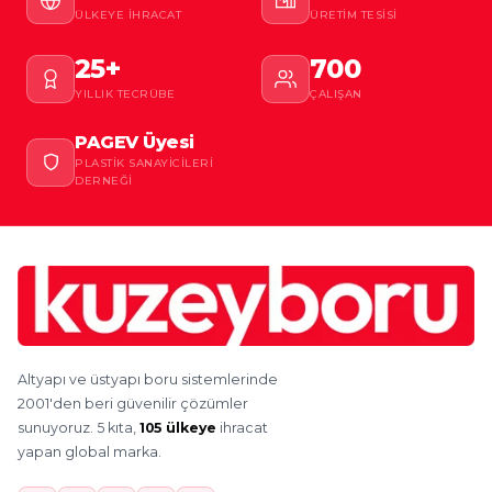
ÜLKEYE İHRACAT
ÜRETIM TESISI
25+
700
YILLIK TECRÜBE
ÇALIŞAN
PAGEV Üyesi
PLASTIK SANAYICILERI
DERNEĞI
Altyapı ve üstyapı boru sistemlerinde
2001'den beri güvenilir çözümler
sunuyoruz. 5 kıta,
105 ülkeye
ihracat
yapan global marka.