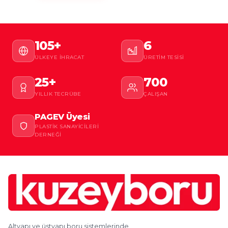
105+
6
ÜLKEYE İHRACAT
ÜRETIM TESISI
25+
700
YILLIK TECRÜBE
ÇALIŞAN
PAGEV Üyesi
PLASTIK SANAYICILERI
DERNEĞI
Altyapı ve üstyapı boru sistemlerinde