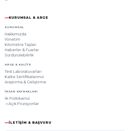
KURUMSAL & ARGE
KURUMSAL
Hakkımızda
Yönetim
Kilometre Taşları
Haberler & Fuarlar
Sürdürülebilirlik
ARGE & KALITE
Test Laboratuvarları
Kalite Sertifikalarımız
Araştırma & Geliştirme
İNSAN KAYNAKLARI
İK Politikamız
Açık Pozisyonlar
İLETIŞIM & BAŞVURU