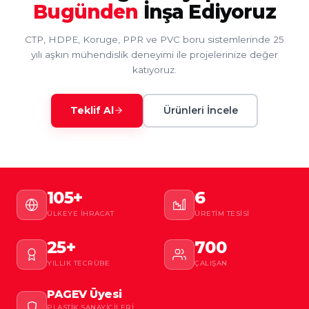
Bugünden
İnşa Ediyoruz
CTP, HDPE, Koruge, PPR ve PVC boru sistemlerinde 25
yılı aşkın mühendislik deneyimi ile projelerinize değer
katıyoruz.
Teklif Al
Ürünleri İncele
105+
6
ÜLKEYE İHRACAT
ÜRETIM TESISI
25+
700
YILLIK TECRÜBE
ÇALIŞAN
PAGEV Üyesi
PLASTIK SANAYICILERI