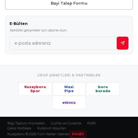
Bayi Talep Formu
E-Bülten
Sektörel gelişmeler için abone olun.
GRUP ŞIRKETLERI & PARTNERLER
Kuzeyboru
Maxi
boru
Spor
Pipe
burada
etkiniz
Bilgi Toplum Hizmetleri
·
Gizlilik ve Güvenlik
·
KVKK
·
Çerez Politikası
·
Kullanım Koşulları
Kuzeyboru © 2026 Tüm Hakları Saklıdır
PAGEV