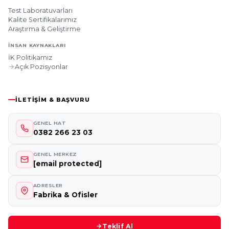
Test Laboratuvarları
Kalite Sertifikalarımız
Araştırma & Geliştirme
İNSAN KAYNAKLARI
İK Politikamız
Açık Pozisyonlar
İLETIŞIM & BAŞVURU
GENEL HAT
0382 266 23 03
GENEL MERKEZ
[email protected]
ADRESLER
Fabrika & Ofisler
Teklif Al