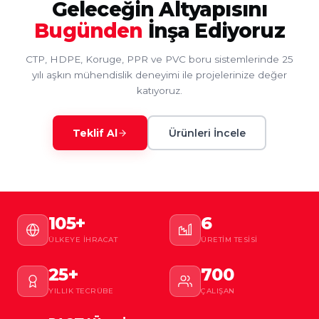
Geleceğin Altyapısını
Bugünden
İnşa Ediyoruz
CTP, HDPE, Koruge, PPR ve PVC boru sistemlerinde 25
yılı aşkın mühendislik deneyimi ile projelerinize değer
katıyoruz.
Teklif Al
Ürünleri İncele
105+
6
ÜLKEYE İHRACAT
ÜRETIM TESISI
25+
700
YILLIK TECRÜBE
ÇALIŞAN