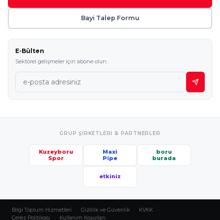
Bayi Talep Formu
E-Bülten
Sektörel gelişmeler için abone olun.
GRUP ŞIRKETLERI & PARTNERLER
Kuzeyboru
Maxi
boru
Spor
Pipe
burada
etkiniz
Bilgi Toplum Hizmetleri
·
Gizlilik ve Güvenlik
·
KVKK
·
Çerez Politikası
·
Kullanım Koşulları